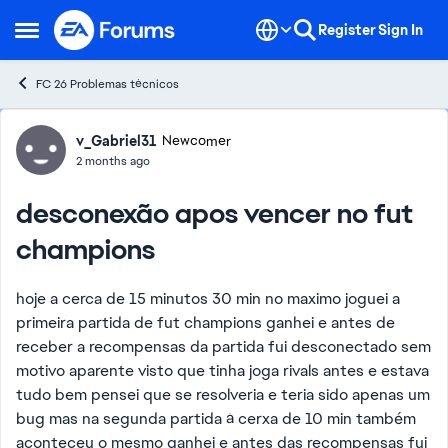
Skip to content
Register
Sign In
Open Side Menu
FC 26 Problemas técnicos
Forum Discussion
v_Gabriel31
Newcomer
2 months ago
desconexão apos vencer no fut
champions
hoje a cerca de 15 minutos 30 min no maximo joguei a
primeira partida de fut champions ganhei e antes de
receber a recompensas da partida fui desconectado sem
motivo aparente visto que tinha joga rivals antes e estava
tudo bem pensei que se resolveria e teria sido apenas um
bug mas na segunda partida á cerxa de 10 min também
aconteceu o mesmo ganhei e antes das recompensas fui