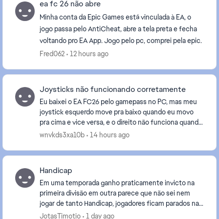
ea fc 26 não abre
Minha conta da Epic Games está vinculada à EA, o
jogo passa pelo AntiCheat, abre a tela preta e fecha
voltando pro EA App. Jogo pelo pc, comprei pela epic.
Fred062
12 hours ago
Joysticks não funcionando corretamente
Eu baixei o EA FC26 pelo gamepass no PC, mas meu
joystick esquerdo move pra baixo quando eu movo
pra cima e vice versa, e o direito não funciona quando
eu movo pro lado e quando eu movo pra cima e pr...
wnvkds3xa10b
14 hours ago
Handicap
Em uma temporada ganho praticamente invicto na
primeira divisão em outra parece que não sei nem
jogar de tanto Handicap, jogadores ficam parados nas
divisões de bola, melhores atacantes errando gol c...
JotasTimotio
1 day ago