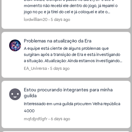
momento não recebi ele dentro do jogo, já reparei o
jogo no pc e ja tirei do cel e já coloquei e ate o
momento continuo sem o passe, o qual já foi d...
lordwilliam20
5 days ago
Problemas na atualização da Era
A equipe está ciente de alguns problemas que
surgiram após a transição de Era e está investigando
a situação. Atualização: Ainda estamos investigando
vários problemas. Para quem comprou o pacote ...
EA_Universa
5 days ago
Estou procurando integrantes para minha
guilda
Interessado em uma guilda procurem Velha república
4000
mqtdjydtigfr
6 days ago