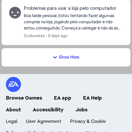
Problemas para usar a loja pelo computador
Boa tarde pessoal, Estou tentando fazer algumas
compras na loja, jogando pelo computador e não
estou conseguindo. Começa a carregar e não dá as
opções de pagamento. Alguém mais com esse
Dudonesss
8 days ago
problema ?...
Show More
Browse Games
EA app
EA Help
About
Accessibility
Jobs
Legal
User Agreement
Privacy & Cookie