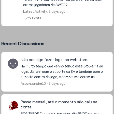
outros jogadores de SWTOR.
Latest Activity: 5 days ago
1,239 Posts
Recent Discussions
Não consigo fazer login na webstore.
Há muito tempo que venho tendo esse problema de
login. Já falei com o suporte da EA e também com o
suporte dentro do jogo, e sempre me deram as
mesmas respostas e soluções. Quando tento fazer o
Aspalexandre10
5 days ago
login...
Passe mensal , até o momento não caiu na
conta.
BOA TARDE Comprei o passe no dia 29/07 e ate o