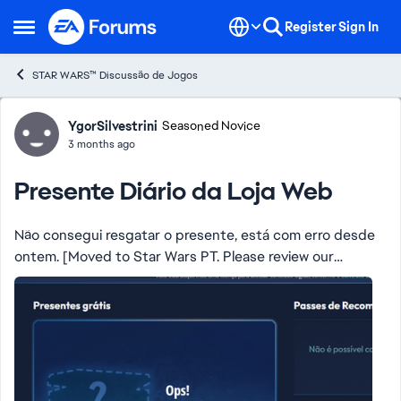
Skip to content
Register
Sign In
Open Side Menu
STAR WARS™ Discussão de Jogos
Forum Discussion
YgorSilvestrini
Seasoned Novice
3 months ago
Presente Diário da Loja Web
Não consegui resgatar o presente, está com erro desde
ontem. [Moved to Star Wars PT. Please review our
guidelines regarding language posts - CM]