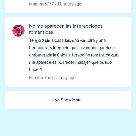
los autoguardados no se pueden borrar desde el
arancha6777
11 hours ago
menú principa...
No me aparecen las interacciones
románticas
Tengo 2 sims casadas, una vampira y una
hechicera, y luego de que la vampira quedase
embarazada la única interacción romántica que
me aparece es "Ofrecer masaje", que puedo
hacer?
MaxAndRocio
1 day ago
ed by
Show More