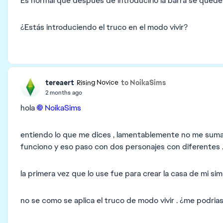
Es normal que después de introducirlo la barra se quede
¿Estás introduciendo el truco en el modo vivir?
tereaert
to NoikaSims
Rising Novice
2 months ago
hola
NoikaSims​
entiendo lo que me dices , lamentablemente no me suma
funciono y eso paso con dos personajes con diferentes 
la primera vez que lo use fue para crear la casa de mi s
no se como se aplica el truco de modo vivir . ¿me podria