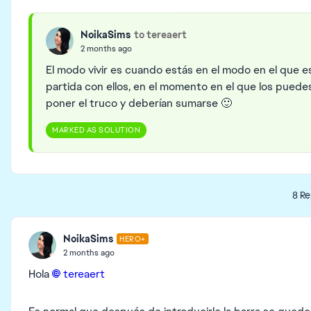
NoikaSims
to tereaert
2 months ago
El modo vivir es cuando estás en el modo en el que e
partida con ellos, en el momento en el que los puede
poner el truco y deberían sumarse 🙂
MARKED AS SOLUTION
8 Re
NoikaSims
HERO+
2 months ago
Hola
tereaert​