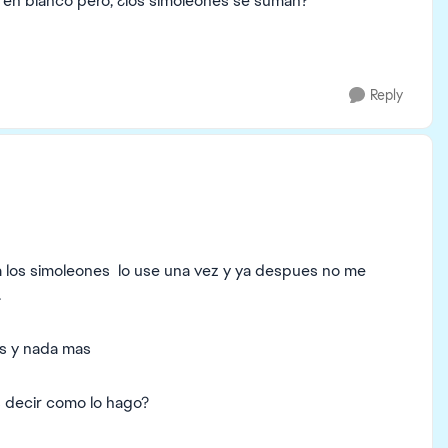
 en blanco pero, ¿los simoleones se suman?
Reply
 los simoleones lo use una vez y ya despues no me
.
ims y nada mas
s decir como lo hago?