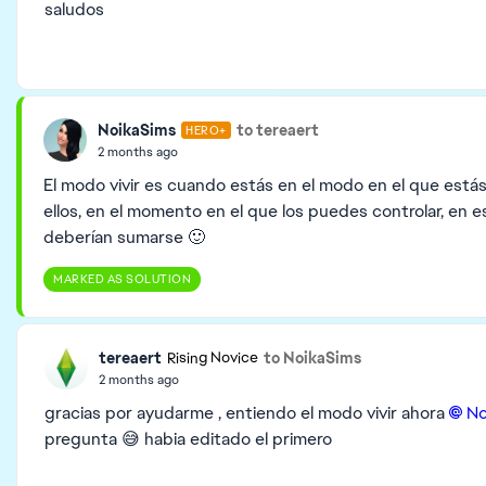
saludos
NoikaSims
to tereaert
HERO+
2 months ago
El modo vivir es cuando estás en el modo en el que está
ellos, en el momento en el que los puedes controlar, en 
deberían sumarse 🙂
MARKED AS SOLUTION
tereaert
to NoikaSims
Rising Novice
2 months ago
gracias por ayudarme , entiendo el modo vivir ahora
No
pregunta 😅 habia editado el primero