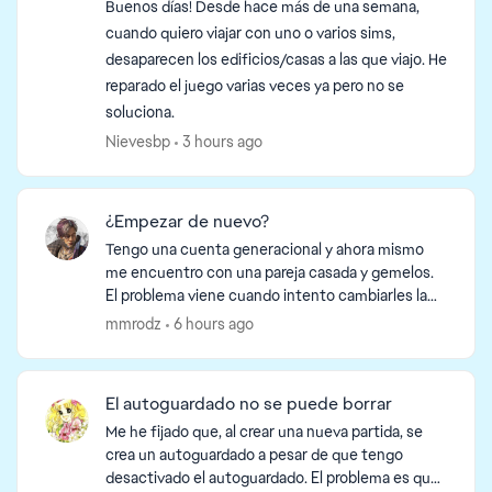
Buenos días! Desde hace más de una semana,
cuando quiero viajar con uno o varios sims,
desaparecen los edificios/casas a las que viajo. He
reparado el juego varias veces ya pero no se
soluciona.
Nievesbp
3 hours ago
¿Empezar de nuevo?
Tengo una cuenta generacional y ahora mismo
me encuentro con una pareja casada y gemelos.
El problema viene cuando intento cambiarles la
ropa o algo, que al salir me dicen que acaban de
mmrodz
6 hours ago
comenzar una ...
El autoguardado no se puede borrar
Me he fijado que, al crear una nueva partida, se
crea un autoguardado a pesar de que tengo
desactivado el autoguardado. El problema es que