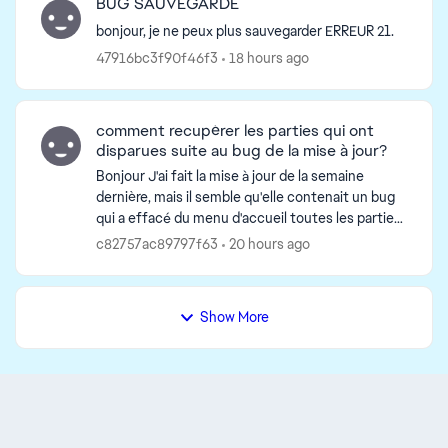
BUG SAUVEGARDE
bonjour, je ne peux plus sauvegarder ERREUR 21.
47916bc3f90f46f3
18 hours ago
comment recupérer les parties qui ont
disparues suite au bug de la mise à jour?
Bonjour J'ai fait la mise à jour de la semaine
dernière, mais il semble qu'elle contenait un bug
qui a effacé du menu d'accueil toutes les parties
sauf la dernière lancée. Autrement dit mon fils
c82757ac89797f63
20 hours ago
ét...
Show More