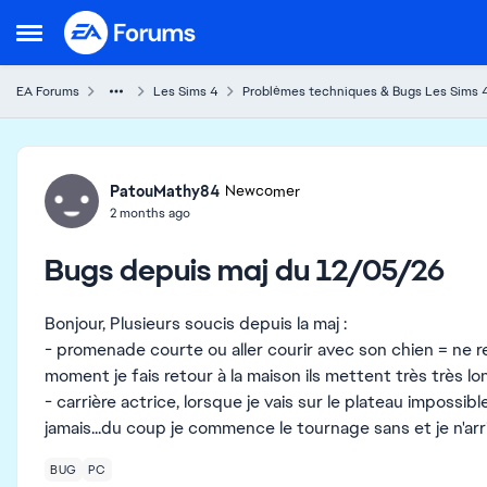
Skip to content
Open Side Menu
EA Forums
Les Sims 4
Problèmes techniques & Bugs Les Sims 
Forum Discussion
PatouMathy84
Newcomer
2 months ago
Bugs depuis maj du 12/05/26
Bonjour, Plusieurs soucis depuis la maj :
- promenade courte ou aller courir avec son chien = ne 
moment je fais retour à la maison ils mettent très très l
- carrière actrice, lorsque je vais sur le plateau impossib
jamais...du coup je commence le tournage sans et je n'arr
BUG
PC