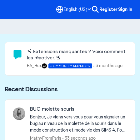
English (US)
Register
Sign In
Community Highlights
🚨 Extensions manquantes ? Voici comment
les réactiver. 🚨
EA_Hux
3 months ago
COMMUNITY MANAGER
Recent Discussions
BUG molette souris
Bonjour, Je viens vers vous pour vous signaler un
bug au niveau de la molette de la souris dans le
mode construction et mode vie des SIMS 4. Pour
information, ma souris fonctionne très bien hors
MathyFromParis
33 seconds ago