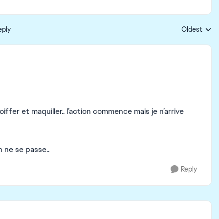
eply
Oldest
Replies sort
oiffer et maquiller.. l’action commence mais je n’arrive
n ne se passe..
Reply