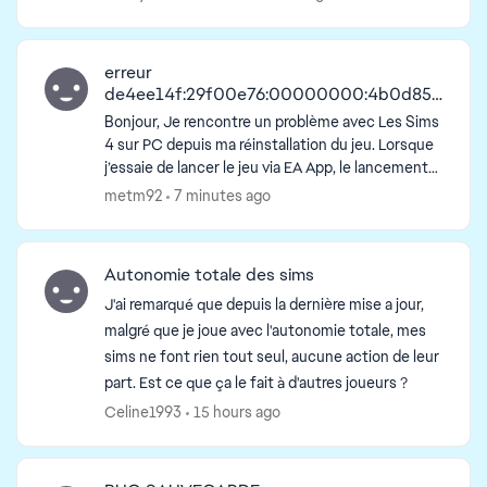
...
erreur
ed by
de4ee14f:29f00e76:00000000:4b0d852
b
Bonjour, Je rencontre un problème avec Les Sims
4 sur PC depuis ma réinstallation du jeu. Lorsque
j’essaie de lancer le jeu via EA App, le lancement
échoue et un message apparaît avec le code d’e...
metm92
7 minutes ago
Autonomie totale des sims
J'ai remarqué que depuis la dernière mise a jour,
malgré que je joue avec l'autonomie totale, mes
sims ne font rien tout seul, aucune action de leur
part. Est ce que ça le fait à d'autres joueurs ?
Celine1993
15 hours ago