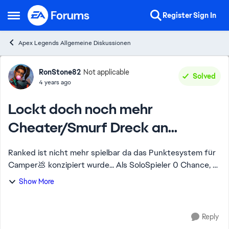
Skip to content
Register
Sign In
Open Side Menu
Apex Legends Allgemeine Diskussionen
Forum Discussion
RonStone82
Not applicable
Solved
4 years ago
Lockt doch noch mehr
Cheater/Smurf Dreck an...
Ranked ist nicht mehr spielbar da das Punktesystem für
Camper💩 konzipiert wurde... Als SoloSpieler 0 Chance, 0
Spass, da man NUR [removed] ins Team bekommt oder
Show More
komplette Nixkönner 🤢🤮🤬 Super ...
Reply