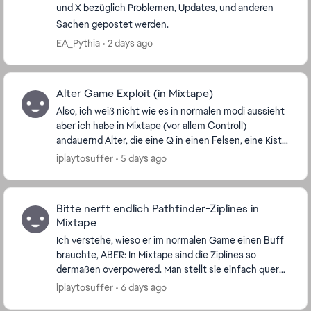
und X bezüglich Problemen, Updates, und anderen
Sachen gepostet werden.
EA_Pythia
2 days ago
Alter Game Exploit (in Mixtape)
Also, ich weiß nicht wie es in normalen modi aussieht
aber ich habe in Mixtape (vor allem Controll)
andauernd Alter, die eine Q in einen Felsen, eine Kiste
oder sonst etwas (z.B. auf der Caustic-Cont...
iplaytosuffer
5 days ago
Bitte nerft endlich Pathfinder-Ziplines in
Mixtape
Ich verstehe, wieso er im normalen Game einen Buff
brauchte, ABER: In Mixtape sind die Ziplines so
dermaßen overpowered. Man stellt sie einfach quer
über die komplette Map und in Controll z.B. bleib...
iplaytosuffer
6 days ago