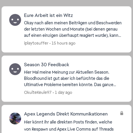
Eure Arbeit ist ein Witz
Okay nach allen meinen Beiträgen und Beschwerden
der letzten Wochen und Monate (bei denen genau
auf einen einzigen überhaupt reagiert wurde), kann
ich das ganze nun mit Start der neuen Season noch
iplaytosuffer
15 hours ago
ei...
Season 30 Feedback
Hier Mal meine Meinung zur Aktuellen Season.
Bloodhound ist gut aber ich befürchte das die
Ultimative Probleme bereiten könnte. Das ganze
Team zu tarnen ist vielleicht zu viel des guten. Mal
OkulteKeule97
1 day ago
abwarte...
Apex Legends Direkt Kommunikationen
Hier könnt ihr alle direkten Posts finden, welche
von Respawn und Apex Live Comms auf Threads