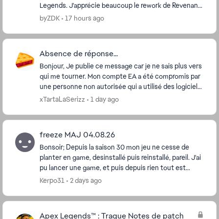
Legends. J'apprécie beaucoup le rework de Revenant
et je pense que ses capacités sont aujourd'hui...
byZDK
17 hours ago
Absence de réponse...
Bonjour, Je publie ce message car je ne sais plus vers
qui me tourner. Mon compte EA a été compromis par
une personne non autorisée qui a utilisé des logiciels
de triche sur Apex Legends. J'a...
xTartaLaSerizz
1 day ago
freeze MAJ 04.08.26
Bonsoir; Depuis la saison 30 mon jeu ne cesse de
planter en game, desinstallé puis reinstallé, pareil. J'ai
pu lancer une game, et puis depuis rien tout est
bloqué même dans les menus le jeu ne rép...
Kerpo31
2 days ago
Apex Legends™ : Traque Notes de patch