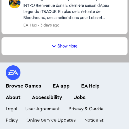
INTRO Bienvenue dans la dernière saison d'Apex
Legends : TRAQUE. En plus de la refonte de
Bloodhound, des améliorations pour Loba et
Rampart, d'une refonte des systèmes d'armes
EA_Hux
3 days ago
énergétiques et de t...
Show More
Browse Games
EA app
EA Help
About
Accessibility
Jobs
Legal
User Agreement
Privacy & Cookie
Policy
Online Service Updates
Notice at