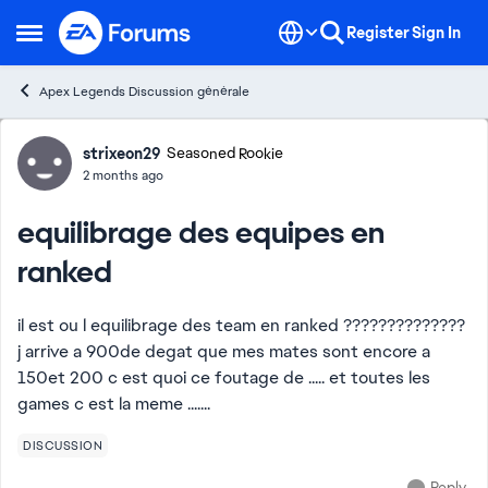
Skip to content
Register
Sign In
Open Side Menu
Apex Legends Discussion générale
Forum Discussion
strixeon29
Seasoned Rookie
2 months ago
equilibrage des equipes en
ranked
il est ou l equilibrage des team en ranked ??????????????
j arrive a 900de degat que mes mates sont encore a
150et 200 c est quoi ce foutage de ..... et toutes les
games c est la meme .......
DISCUSSION