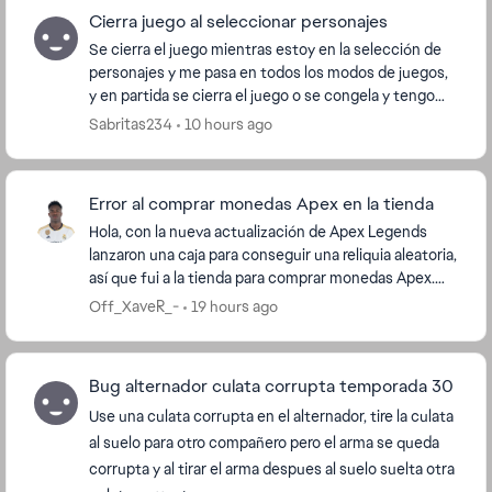
Cierra juego al seleccionar personajes
Se cierra el juego mientras estoy en la selección de
personajes y me pasa en todos los modos de juegos,
y en partida se cierra el juego o se congela y tengo
que cerrar el juego para poderlo soluciona...
Sabritas234
10 hours ago
Error al comprar monedas Apex en la tienda
Hola, con la nueva actualización de Apex Legends
lanzaron una caja para conseguir una reliquia aleatoria,
así que fui a la tienda para comprar monedas Apex.
Sin embargo, no me permite adquirir dos ve...
Off_XaveR_-
19 hours ago
Bug alternador culata corrupta temporada 30
Use una culata corrupta en el alternador, tire la culata
al suelo para otro compañero pero el arma se queda
corrupta y al tirar el arma despues al suelo suelta otra