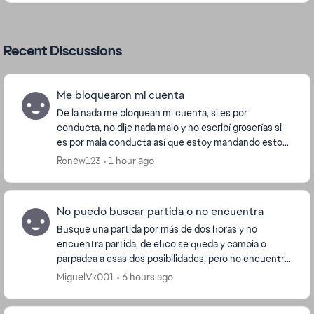
Recent Discussions
Me bloquearon mi cuenta
De la nada me bloquean mi cuenta, si es por
conducta, no dije nada malo y no escribí groserías si
es por mala conducta así que estoy mandando esto
para que me desbloqueen les agradecía que
Ronew123
1 hour ago
soluciones...
No puedo buscar partida o no encuentra
Busque una partida por más de dos horas y no
encuentra partida, de ehco se queda y cambia o
parpadea a esas dos posibilidades, pero no encuentra
nada, ya desistale, ya instale no se que ...
MiguelVk001
6 hours ago