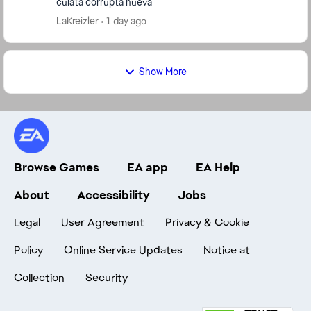
culata corrupta nueva
LaKreizler
1 day ago
Show More
Browse Games
EA app
EA Help
About
Accessibility
Jobs
Legal
User Agreement
Privacy & Cookie
Policy
Online Service Updates
Notice at
Collection
Security