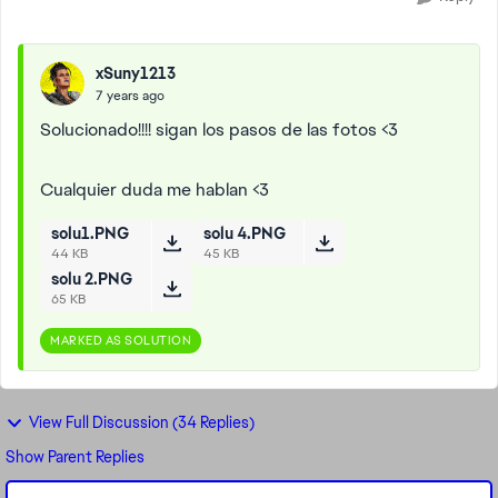
xSuny1213
7 years ago
Solucionado!!!! sigan los pasos de las fotos <3
Cualquier duda me hablan <3
solu1.PNG
solu 4.PNG
44 KB
45 KB
solu 2.PNG
65 KB
MARKED AS SOLUTION
View Full Discussion (34 Replies)
Show Parent Replies