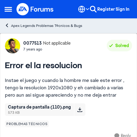
Skip to content
Register
Sign In
Open Side Menu
Apex Legends Problemas Técnicos & Bugs
Forum Discussion
0077513
Not applicable
Solved
7 years ago
Error el la resolucion
Instae el juego y cuando la hombre me sale este error ,
tengo la resolucion 1920x1080 y eh cambiado a varias
pero aun asi sigue apareciendo y no me deja entrar
Captura de pantalla (110).png
573 KB
PROBLEMAS TÉCNICOS
Reply