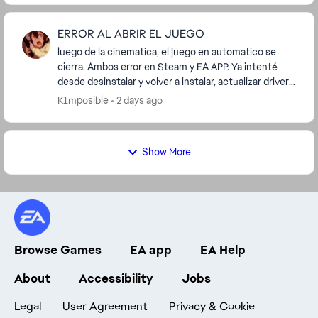
ERROR AL ABRIR EL JUEGO
luego de la cinematica, el juego en automatico se
cierra. Ambos error en Steam y EA APP. Ya intenté
desde desinstalar y volver a instalar, actualizar drivers,
NVIDIA, archivos, etc. Y NADA ESTA FUNCI...
K1mposible
2 days ago
Show More
Browse Games
EA app
EA Help
About
Accessibility
Jobs
Legal
User Agreement
Privacy & Cookie