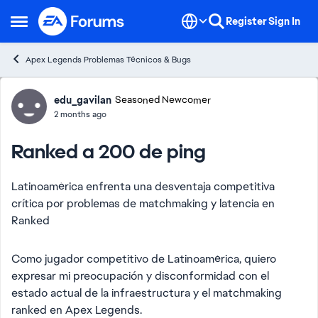
Skip to content
Register
Sign In
Open Side Menu
Apex Legends Problemas Técnicos & Bugs
Forum Discussion
edu_gavilan
Seasoned Newcomer
2 months ago
Ranked a 200 de ping
Latinoamérica enfrenta una desventaja competitiva
crítica por problemas de matchmaking y latencia en
Ranked
Como jugador competitivo de Latinoamérica, quiero
expresar mi preocupación y disconformidad con el
estado actual de la infraestructura y el matchmaking
ranked en Apex Legends.