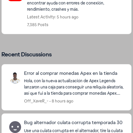
encontrar ayuda con errores de conexión,
rendimiento, crashes y más.
Latest Activity: 5 hours ago
7,385 Posts
Recent Discussions
Error al comprar monedas Apex en la tienda
Hola, con la nueva actualización de Apex Legends
lanzaron una caja para conseguir una reliquia aleatoria,
así que fui a la tienda para comprar monedas Apex.
Sin embargo, no me permite adquirir dos ve...
Off_XaveR_-
8 hours ago
Bug alternador culata corrupta temporada 30
Use una culata corrupta en el alternador, tire la culata