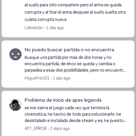
al suelo para otro compañero pero el arma se queda
corrupta y al tirar el arma despues al suelo suelta otra
culata corrupta nueva
LaKreizler
1 day ago
No puedo buscar partida o no encuentra
Busque una partida por más de dos horas y no
encuentra partida, de ehco se queda y cambia o
parpadea a esas dos posibilidades, pero no encuentra
nada, ya desistale, ya instale no se que ...
MiguelVk001
1 day ago
Problema de inicio de apex legends
se me cierra el juego cada vez que termina la
cinematica, he hecho de todo para solucionarlo: he
desistalado e instalado desde steam y ea, he puesto
de administrador el directx y easyanticheat y sigu...
ATT_ERROR
2 days ago