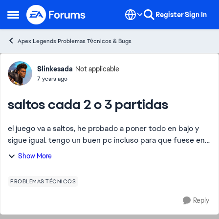
Skip to content
Register
Sign In
Open Side Menu
Apex Legends Problemas Técnicos & Bugs
Forum Discussion
Slinkesada
Not applicable
7 years ago
saltos cada 2 o 3 partidas
el juego va a saltos, he probado a poner todo en bajo y
sigue igual. tengo un buen pc incluso para que fuese en
alto y aún así no funciona. no es en todas las partidas,
Show More
solo en algunas pero es bastan...
PROBLEMAS TÉCNICOS
Reply