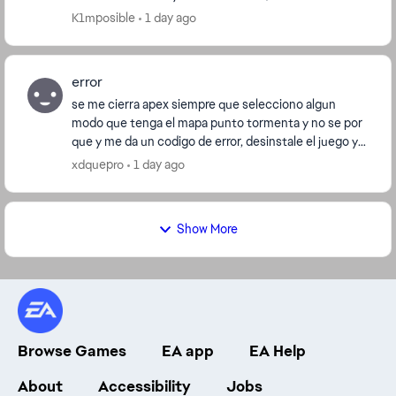
NVIDIA, archivos, etc. Y NADA ESTA FUNCI...
K1mposible
1 day ago
error
se me cierra apex siempre que selecciono algun
modo que tenga el mapa punto tormenta y no se por
que y me da un codigo de error, desinstale el juego y
lo instale, verifique los archivos y asi pero no...
xdquepro
1 day ago
Show More
Browse Games
EA app
EA Help
About
Accessibility
Jobs