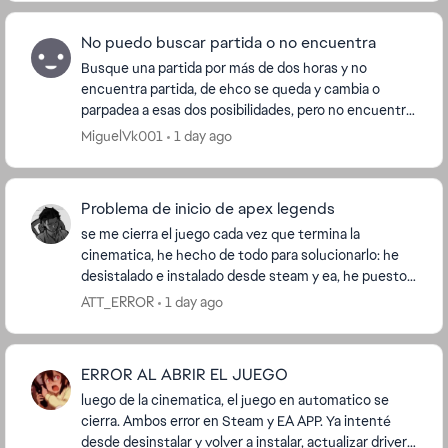
No puedo buscar partida o no encuentra
Busque una partida por más de dos horas y no
encuentra partida, de ehco se queda y cambia o
parpadea a esas dos posibilidades, pero no encuentra
nada, ya desistale, ya instale no se que ...
MiguelVk001
1 day ago
Problema de inicio de apex legends
se me cierra el juego cada vez que termina la
cinematica, he hecho de todo para solucionarlo: he
desistalado e instalado desde steam y ea, he puesto
de administrador el directx y easyanticheat y sigu...
ATT_ERROR
1 day ago
ERROR AL ABRIR EL JUEGO
luego de la cinematica, el juego en automatico se
cierra. Ambos error en Steam y EA APP. Ya intenté
desde desinstalar y volver a instalar, actualizar drivers,