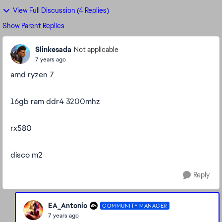
View Full Discussion (4 Replies)
Show Parent Replies
Slinkesada
Not applicable
7 years ago
amd ryzen 7
16gb ram ddr4 3200mhz
rx580
disco m2
Reply
EA_Antonio
COMMUNITY MANAGER
7 years ago