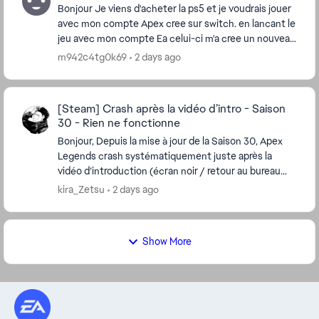
Bonjour Je viens d'acheter la ps5 et je voudrais jouer
avec mon compte Apex cree sur switch. en lancant le
jeu avec mon compte Ea celui-ci m'a cree un nouveau
compte Apex au lieu de recuperer l'...
m942c4tg0k69
2 days ago
[Steam] Crash après la vidéo d’intro - Saison
30 - Rien ne fonctionne
Bonjour, Depuis la mise à jour de la Saison 30, Apex
Legends crash systématiquement juste après la
vidéo d’introduction (écran noir / retour au bureau
sans message d’erreur). Ce que j’ai déjà essay...
kira_Zetsu
2 days ago
Show More