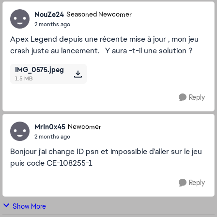
NouZe24
Seasoned Newcomer
2 months ago
Apex Legend depuis une récente mise à jour , mon jeu
crash juste au lancement. Y aura -t-il une solution ?
IMG_0575.jpeg
1.5 MB
Reply
MrIn0x45
Newcomer
2 months ago
Bonjour j'ai change ID psn et impossible d'aller sur le jeu
puis code CE-108255-1
Reply
Show More