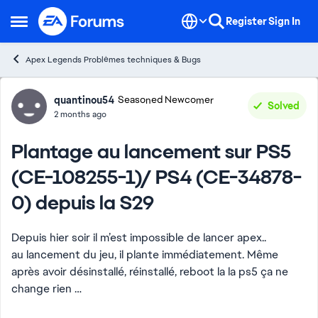
Skip to content
Register
Sign In
Open Side Menu
Apex Legends Problèmes techniques & Bugs
Forum Discussion
quantinou54
Seasoned Newcomer
Solved
2 months ago
Plantage au lancement sur PS5
(CE-108255-1)/ PS4 (CE-34878-
0) depuis la S29
Depuis hier soir il m’est impossible de lancer apex..
au lancement du jeu, il plante immédiatement. Même
après avoir désinstallé, réinstallé, reboot la la ps5 ça ne
change rien …