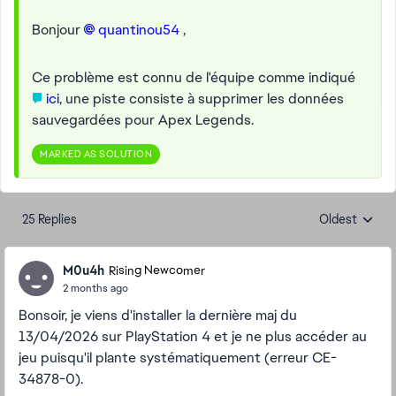
Bonjour
quantinou54​
,
Ce problème est connu de l'équipe comme indiqué
ici
, une piste consiste à supprimer les données
sauvegardées pour Apex Legends.
MARKED AS SOLUTION
25 Replies
Oldest
Replies sorte
M0u4h
Rising Newcomer
2 months ago
Bonsoir, je viens d'installer la dernière maj du
13/04/2026 sur PlayStation 4 et je ne plus accéder au
jeu puisqu'il plante systématiquement (erreur CE-
34878-0).