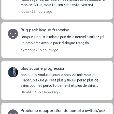
mon antivirus, mais toutes ces tentatives ont
échoué. Mon jeu plante juste après la cin...
iopyx
15 hours ago
Bug pack langue française
Bonjour Depuis la mise a jour de la nouvelle saison j'ai
un problème avec le pack dialogue français..
nymooss
16 hours ago
plus aucune progression
bonjour j'ai voulus rejouer a apex ce soir mais je
m'aperçois que je n'est plusq aucun perso plus de
skins pour les perso forcement et plus de skins
d'armes non plus alors que j'ai plus de 2500H sur ...
Haruhiime
23 hours ago
Probleme recuperation de compte switch/ps5