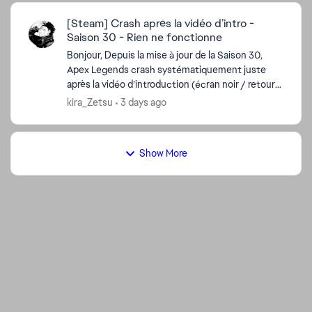
[Steam] Crash après la vidéo d’intro -
Saison 30 - Rien ne fonctionne
Bonjour, Depuis la mise à jour de la Saison 30,
Apex Legends crash systématiquement juste
après la vidéo d’introduction (écran noir / retour
au bureau sans message d’erreur). Ce que j’ai déjà
kira_Zetsu
3 days ago
essay...
Show More