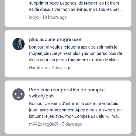
supprimer Apex Legends, de réparer les fichiers
et de désactiver mon antivirus, mais toutes ces
tentatives ont échoué. Mon jeu plante juste
iopyx
18 hours ago
après la cin...
plus aucune progression
bonjour j'ai voulus rejouer a apex ce soir mais je
m'aperçois que je n'est plusq aucun perso plus de
skins pour les perso forcement et plus de skins
d'armes non plus alors que j'ai plus de 2500H sur ...
Haruhiime
2 days ago
Probleme recuperation de compte
switch/ps5
Bonjour Je viens d'acheter la ps5 et je voudrais
jouer avec mon compte Apex cree sur switch. en
lancant le jeu avec mon compte Ea celui-ci m'a
cree un nouveau compte Apex au lieu de
m942c4tg0k69
3 days ago
recuperer l'...