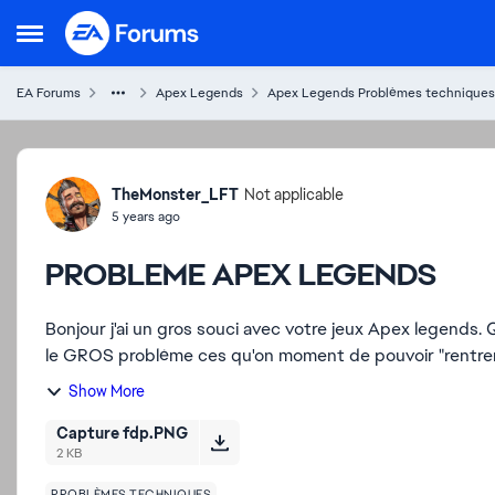
Skip to content
Open Side Menu
EA Forums
Apex Legends
Apex Legends Problèmes techniques
Forum Discussion
TheMonster_LFT
Not applicable
5 years ago
PROBLEME APEX LEGENDS
Bonjour j'ai un gros souci avec votre jeux Apex legends. Quand je lance Apex cella fonctionne très bien MAIS voilà
le GROS problème ces qu'on moment de pouvoir "rentrer" 
Show More
Capture fdp.PNG
2 KB
PROBLÈMES TECHNIQUES