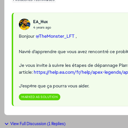
EA_Hux
4 years ago
Bonjour
@TheMonster_LFT
,
Navré d'apprendre que vous avez rencontré ce problè
Je vous invite à suivre les étapes de dépannage Pla
article:
https://help.ea.com/fr/help/apex-legends/a
J'espère que ça pourra vous aider.
MARKED AS SOLUTION
View Full Discussion (1 Replies)