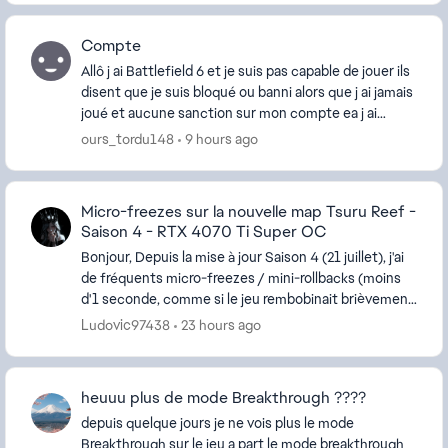
Compte
Allô j ai Battlefield 6 et je suis pas capable de jouer ils
disent que je suis bloqué ou banni alors que j ai jamais
joué et aucune sanction sur mon compte ea j ai
appelé Playstation et c'est pas eux...
ours_tordu148
9 hours ago
Micro-freezes sur la nouvelle map Tsuru Reef -
Saison 4 - RTX 4070 Ti Super OC
Bonjour, Depuis la mise à jour Saison 4 (21 juillet), j'ai
de fréquents micro-freezes / mini-rollbacks (moins
d'1 seconde, comme si le jeu rembobinait brièvement
ma position) uniquement sur la no...
Ludovic97438
23 hours ago
heuuu plus de mode Breakthrough ????
depuis quelque jours je ne vois plus le mode
Breakthrough sur le jeu a part le mode breakthrough