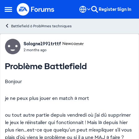
Skip to content
Register
Sign In
Open Side Menu
Battlefield 6 Problèmes techniques
Forum Discussion
Sologne1991trttf
Newcomer
2 months ago
Problème Battlefield
Bonjour
je ne peux plus jouer en match à mort
ou tout autre partie depuis vendredi où j’ai dû supprimer
le jeux le réinstaller qui fonctionnait ! Mais là depuis hier
plus rien…est-ce que quelqu’un peut m’expliquer s’il vous
plais d’où viens le problème ou si il a une MAJ à faire ?