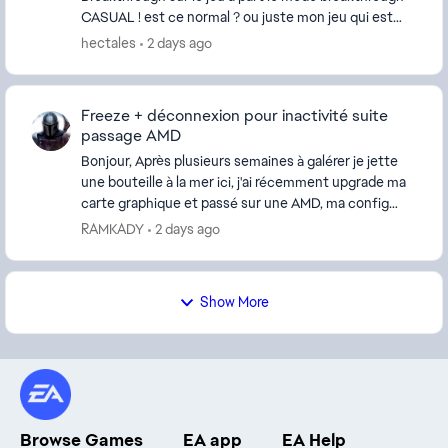
CASUAL ! est ce normal ? ou juste mon jeu qui est
rasciste ? car même après réparation des fichiers, ...
hectales
2 days ago
Freeze + déconnexion pour inactivité suite
passage AMD
Bonjour, Après plusieurs semaines à galérer je jette
une bouteille à la mer ici, j'ai récemment upgrade ma
carte graphique et passé sur une AMD, ma config
actuelle est celle-ci : AMD Ryzen 7 58...
RAMKADY
2 days ago
Show More
Browse Games
EA app
EA Help