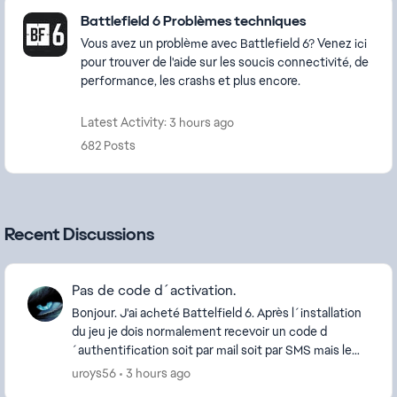
Featured Places
Battlefield 6 Problèmes techniques
Vous avez un problème avec Battlefield 6? Venez ici
pour trouver de l'aide sur les soucis connectivité, de
performance, les crashs et plus encore.
Latest Activity: 3 hours ago
682 Posts
Recent Discussions
Pas de code d´activation.
Bonjour. J'ai acheté Battelfield 6. Après l´installation
du jeu je dois normalement recevoir un code d
´authentification soit par mail soit par SMS mais le
code n´arrive pas. J´ai vérifié via les cons...
uroys56
3 hours ago