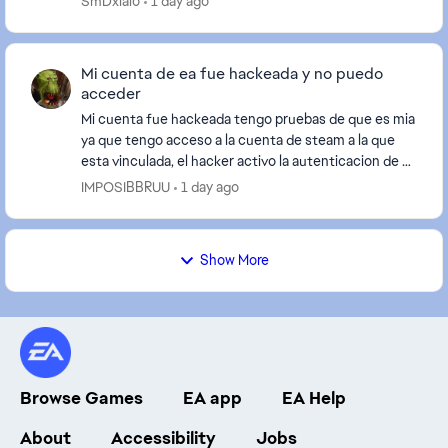
SmDxlalo
1 day ago
ejecutarse y los fut...
Mi cuenta de ea fue hackeada y no puedo
acceder
Mi cuenta fue hackeada tengo pruebas de que es mia
ya que tengo acceso a la cuenta de steam a la que
esta vinculada, el hacker activo la autenticacion de 2
pasos y no puedo desvimncular mi cuenta de ...
IMPOSIBBRUU
1 day ago
Show More
Browse Games
EA app
EA Help
About
Accessibility
Jobs