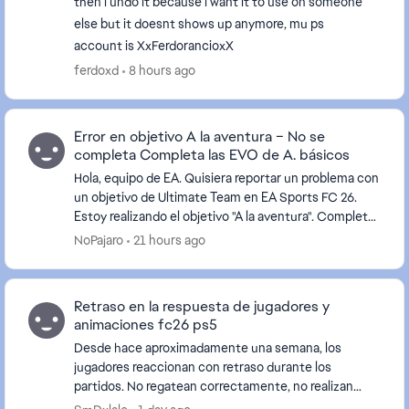
then i undo it because i want it to use on someone
else but it doesnt shows up anymore, mu ps
account is XxFerdorancioxX
ferdoxd
8 hours ago
Error en objetivo A la aventura – No se
completa Completa las EVO de A. básicos
Hola, equipo de EA. Quisiera reportar un problema con
un objetivo de Ultimate Team en EA Sports FC 26.
Estoy realizando el objetivo "A la aventura". Completé
todos los objetivos disponibles: ...
NoPajaro
21 hours ago
Retraso en la respuesta de jugadores y
animaciones fc26 ps5
Desde hace aproximadamente una semana, los
jugadores reaccionan con retraso durante los
partidos. No regatean correctamente, no realizan
desmarques, el cambio de jugador tarda en