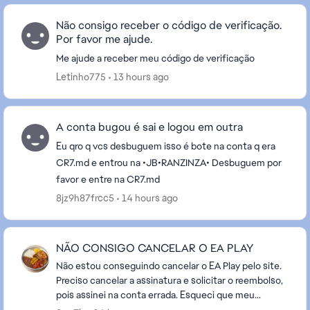
Não consigo receber o código de verificação.
Por favor me ajude.
Me ajude a receber meu código de verificação
Letinho775
13 hours ago
A conta bugou é sai e logou em outra
Eu qro q vcs desbuguem isso é bote na conta q era
CR7.md e entrou na •JB•RANZINZA• Desbuguem por
favor e entre na CR7.md
8jz9h87frcc5
14 hours ago
NÃO CONSIGO CANCELAR O EA PLAY
Não estou conseguindo cancelar o EA Play pelo site.
Preciso cancelar a assinatura e solicitar o reembolso,
pois assinei na conta errada. Esqueci que meu
progresso no Battlefield e em outros jogos est...