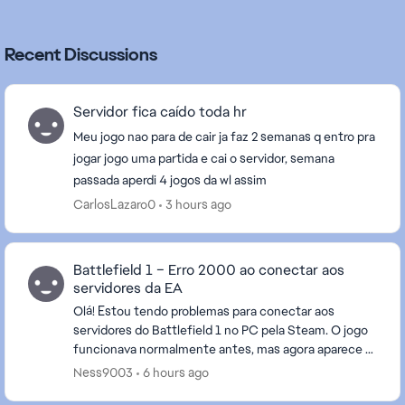
Recent Discussions
Servidor fica caído toda hr
Meu jogo nao para de cair ja faz 2 semanas q entro pra
jogar jogo uma partida e cai o servidor, semana
passada aperdi 4 jogos da wl assim
CarlosLazaro0
3 hours ago
Battlefield 1 – Erro 2000 ao conectar aos
servidores da EA
Olá! Estou tendo problemas para conectar aos
servidores do Battlefield 1 no PC pela Steam. O jogo
funcionava normalmente antes, mas agora aparece a
mensagem "Você perdeu a conexão com os
Ness9003
6 hours ago
servidores d...