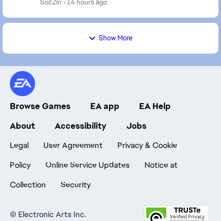
SocZin
14 hours ago
Show More
Browse Games
EA app
EA Help
About
Accessibility
Jobs
Legal
User Agreement
Privacy & Cookie
Policy
Online Service Updates
Notice at
Collection
Security
©
Electronic Arts Inc.