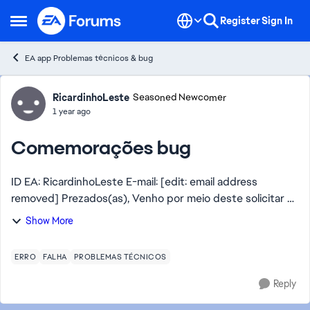
Skip to content
Register
Sign In
Open Side Menu
EA app Problemas técnicos & bug
Forum Discussion
RicardinhoLeste
Seasoned Newcomer
1 year ago
Comemorações bug
ID EA: RicardinhoLeste E-mail: [edit: email address
removed] Prezados(as), Venho por meio deste solicitar a
verificação da minha conta no EA FC 25, pois estou
Show More
enfrentando um problema com as comemo...
ERRO
FALHA
PROBLEMAS TÉCNICOS
Reply