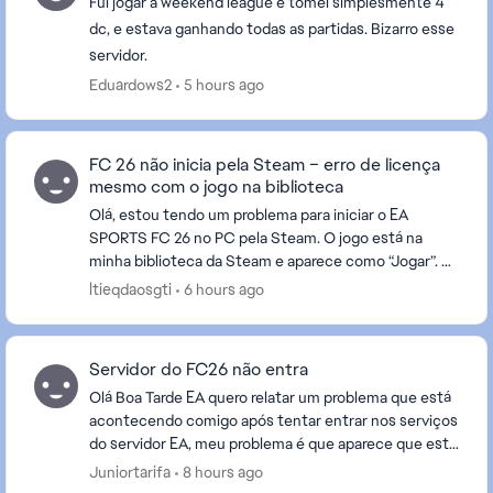
Fui jogar a weekend league e tomei simplesmente 4
dc, e estava ganhando todas as partidas. Bizarro esse
servidor.
Eduardows2
5 hours ago
FC 26 não inicia pela Steam – erro de licença
mesmo com o jogo na biblioteca
Olá, estou tendo um problema para iniciar o EA
SPORTS FC 26 no PC pela Steam. O jogo está na
minha biblioteca da Steam e aparece como “Jogar”. A
Steam também está vinculada à minha Conta EA, e o
ltieqdaosgti
6 hours ago
...
Servidor do FC26 não entra
Olá Boa Tarde EA quero relatar um problema que está
acontecendo comigo após tentar entrar nos serviços
do servidor EA, meu problema é que aparece que está
conectando no servidor mas nunca conecta ten...
Juniortarifa
8 hours ago