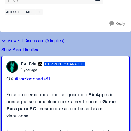
1.1 MB
ACESSIBILIDADE
PC
Reply
View Full Discussion (5 Replies)
Show Parent Replies
EA_Edu
COMMUNITY MANAGER
1 year ago
Olá
vaziodonada31​
Esse problema pode ocorrer quando o
EA App
não
consegue se comunicar corretamente com o
Game
Pass para PC
, mesmo que as contas estejam
vinculadas.