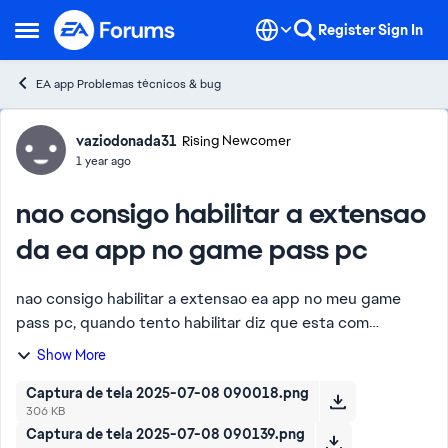
Skip to content
Register
Sign In
Open Side Menu
EA app Problemas técnicos & bug
Forum Discussion
vaziodonada31
Rising Newcomer
1 year ago
nao consigo habilitar a extensao
da ea app no game pass pc
nao consigo habilitar a extensao ea app no meu game
pass pc, quando tento habilitar diz que esta com
problemas de conexao com a ea app e que nao estao
Show More
conseguindo conectar, assinei a game pass pc a d...
Captura de tela 2025-07-08 090018.png
306 KB
Captura de tela 2025-07-08 090139.png