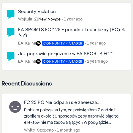
Community Highlights
Security Violation
Wojtula_21
1 year ago
New Novice
EA SPORTS FC™ 25 - poradnik techniczny (PC) ⚠
🔧🧰
EA_Kalina
1 year ago
COMMUNITY MANAGER
Jak poprawić połączenie w EA SPORTS FC™
EA_Kalina
2 years ago
COMMUNITY MANAGER
Recent Discussions
FC 25 PC Nie odpala i sie zawiesza...
Problem polega na tym, że poświęciłem 7 godzin i
zrobiłem około 30 sposobów żeby naprawić błąd to
efektów nie ma zadowalających W podglądzie
zdarzeń pokazuje mi AntiCheat który wywala grę lecz
White_Szopeno
1 month ago