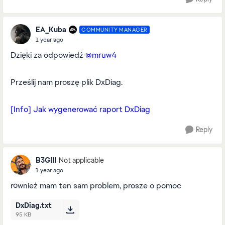
EA_Kuba
COMMUNITY MANAGER
1 year ago
Dzięki za odpowiedź
@mruw4
Prześlij nam proszę plik DxDiag.
[Info] Jak wygenerować raport DxDiag
Reply
B3GIII
Not applicable
1 year ago
również mam ten sam problem, prosze o pomoc
DxDiag.txt
95 KB