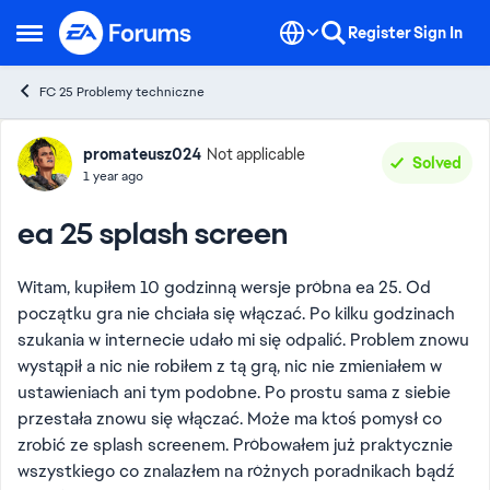
Skip to content
Register
Sign In
Open Side Menu
FC 25 Problemy techniczne
Forum Discussion
promateusz024
Not applicable
Solved
1 year ago
ea 25 splash screen
Witam, kupiłem 10 godzinną wersje próbna ea 25. Od
początku gra nie chciała się włączać. Po kilku godzinach
szukania w internecie udało mi się odpalić. Problem znowu
wystąpił a nic nie robiłem z tą grą, nic nie zmieniałem w
ustawieniach ani tym podobne. Po prostu sama z siebie
przestała znowu się włączać. Może ma ktoś pomysł co
zrobić ze splash screenem. Próbowałem już praktycznie
wszystkiego co znalazłem na różnych poradnikach bądź