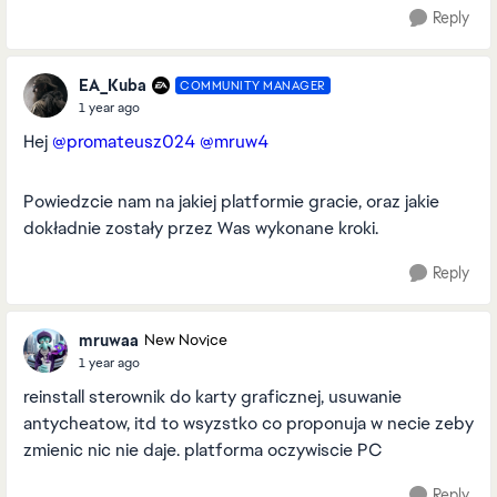
Reply
EA_Kuba
COMMUNITY MANAGER
1 year ago
Hej
@promateusz024
@mruw4
Powiedzcie nam na jakiej platformie gracie, oraz jakie
dokładnie zostały przez Was wykonane kroki.
Reply
mruwaa
New Novice
1 year ago
reinstall sterownik do karty graficznej, usuwanie
antycheatow, itd to wsyzstko co proponuja w necie zeby
zmienic nic nie daje. platforma oczywiscie PC
Reply