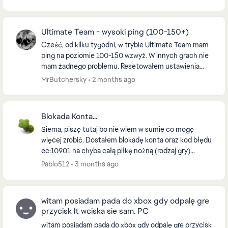
nie m...
Ultimate Team - wysoki ping (100-150+)
Cześć, od kilku tygodni, w trybie Ultimate Team mam
ping na poziomie 100-150 wzwyż. W innych grach nie
mam żadnego problemu. Resetowałem ustawienia
sieciowe. Na PC korzystam poprzez kabel LAN. Prób...
MrButchersky
2 months ago
Blokada Konta...
Siema, piszę tutaj bo nie wiem w sumie co mogę
więcej zrobić. Dostałem blokadę konta oraz kod błędu
ec:10901 na chyba całą piłkę nożną (rodzaj gry)
Napisałem odwołanie od decyzji 8kwietnia... już ...
Pablo512
3 months ago
witam posiadam pada do xbox gdy odpalę gre
przycisk lt wciska sie sam. PC
witam posiadam pada do xbox gdy odpalę gre przycisk