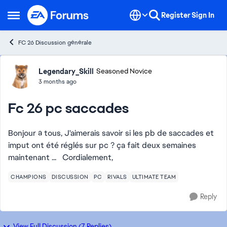
Skip to content
Register
Sign In
Open Side Menu
FC 26 Discussion générale
Forum Discussion
Legendary_Skill
Seasoned Novice
3 months ago
Fc 26 pc saccades
Bonjour à tous, J'aimerais savoir si les pb de saccades et
imput ont été réglés sur pc ? ça fait deux semaines
maintenant ... Cordialement,
CHAMPIONS
DISCUSSION
PC
RIVALS
ULTIMATE TEAM
Reply
View Full Discussion (7 Replies)