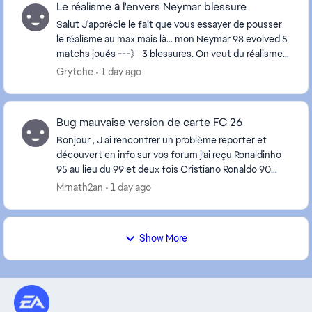
Le réalisme à l'envers Neymar blessure
Salut J'apprécie le fait que vous essayer de pousser
le réalisme au max mais là... mon Neymar 98 evolved 5
matchs joués ---》 3 blessures. On veut du réalisme
mais dans le bon sens tayi!
Grytche
1 day ago
Bug mauvaise version de carte FC 26
Bonjour , J ai rencontrer un problème reporter et
découvert en info sur vos forum j’ai reçu Ronaldinho
95 au lieu du 99 et deux fois Cristiano Ronaldo 90
alors que ces cartes ne devait pas être...
Mrnath2an
1 day ago
Show More