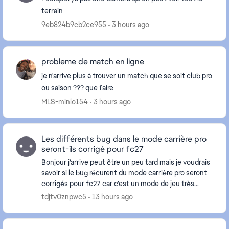
terrain
9eb824b9cb2ce955
3 hours ago
probleme de match en ligne
je n'arrive plus à trouver un match que se soit club pro
ou saison ??? que faire
MLS-minlo154
3 hours ago
Les différents bug dans le mode carrière pro
seront-ils corrigé pour fc27
Bonjour j’arrive peut être un peu tard mais je voudrais
savoir si le bug récurent du mode carrière pro seront
corrigés pour fc27 car c’est un mode de jeu très
important pour depuis + de 10 ans mais d...
tdjtv0znpwc5
13 hours ago