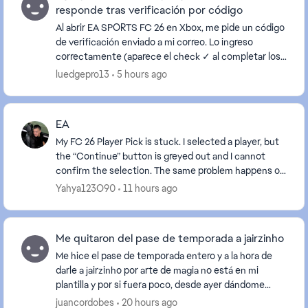
responde tras verificación por código
Al abrir EA SPORTS FC 26 en Xbox, me pide un código
de verificación enviado a mi correo. Lo ingreso
correctamente (aparece el check ✓ al completar los
6 dígitos), presiono Continuar y el botón se ilu...
luedgepro13
5 hours ago
EA
My FC 26 Player Pick is stuck. I selected a player, but
the “Continue” button is greyed out and I cannot
confirm the selection. The same problem happens on
PS4 and on the FC Companion App. It has be...
Yahya123O90
11 hours ago
Me quitaron del pase de temporada a jairzinho
Me hice el pase de temporada entero y a la hora de
darle a jairzinho por arte de magia no está en mi
plantilla y por si fuera poco, desde ayer dándome
problemas el servidor, cada día se puede jugar m...
juancordobes
20 hours ago