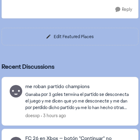
Reply
Edit Featured Places
Recent Discussions
me roban partido champions
Ganaba por 3 goles termina el partido se desconecta
el juego y me dicen que yo me desconecte y me dan
por perdido dicho partido ya me lo han hecho otras
veces es frustrante la verdad habia ganado bie...
doesxp
3 hours ago
FC 26 en Xbox — botón "Continuar" no