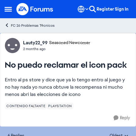
Skip to content
Register
Sign In
Open Side Menu
FC 26 Problemas Técnicos
Forum Discussion
Lauty22_99
Seasoned Newcomer
2 months ago
No puedo reclamar el icon pack
Entro al ps store y dice que ya lo tengo entro al juego y
no hay nada yo nunca obtuve la recompensa ni mucho
menos abri las elecciones de ícono
CONTENIDO FALTANTE
PLAYSTATION
Reply
6 Replies
Oldest