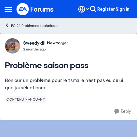
Skip to content
Register
Sign In
Open Side Menu
FC 26 Problèmes techniques
Forum Discussion
Sweedykill
Newcomer
2 months ago
Problème saison pass
Bonjour un problème pour le tsma je n'est pas eu celui
que j'ai sélectionné.
CONTENU MANQUANT
Reply