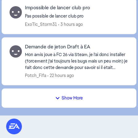
Impossible de lancer club pro
Pas possible de lancer club pro
ExoTic_Storm31
3 hours ago
Demande de jeton Draft à EA
Mon amis joue à FC 26 via Steam, je l'ai donc installer
(forcement j'ai toujours les bugs mais un peu moin) je
fait donc cette demande pour savoir si il était
possible de me rembourser 3 Jetons Draft...
Potch_Fifa
22 hours ago
Show More