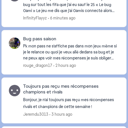
bug sur tout les fifa que j’ai eu sauf le 25 « Le bug
0ami » Le jeu me dis que j’ai 0amis connecté alors
que les miens me voient connecté je...
InfinityFlayyz
6 minutes ago
Bug pass saison
Pk mon pass ne s’affiche pas dans mon jeux même si
je le relance ou quoi je veux allé dedans sa bug et je
ne peux aps voir mes récompenses je suis obliger
d’aller sur l’app compagnon pour pouvoir pre...
rouge_dragon17
2 hours ago
Toujours pas reçu mes récompenses
champions et rivals
Bonjour, je n’ai toujours pas reçu mes récompenses
rivals et champions de cette semaine !
Jeremdu3013
3 hours ago