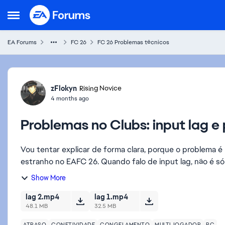
Skip to content
Open Side Menu
EA Forums
FC 26
FC 26 Problemas técnicos
Forum Discussion
zFlokyn
Rising Novice
4 months ago
Problemas no Clubs: input lag e
Vou tentar explicar de forma clara, porque o problema é meio complexo. Estou enfre
estranho no EAFC 26. Quando falo de input lag, não é só
Show More
lag 2.mp4
lag 1.mp4
48.1 MB
32.5 MB
ATRASO
CONETIVIDADE
CONGELAMENTO
MULTIJOGADOR
PC