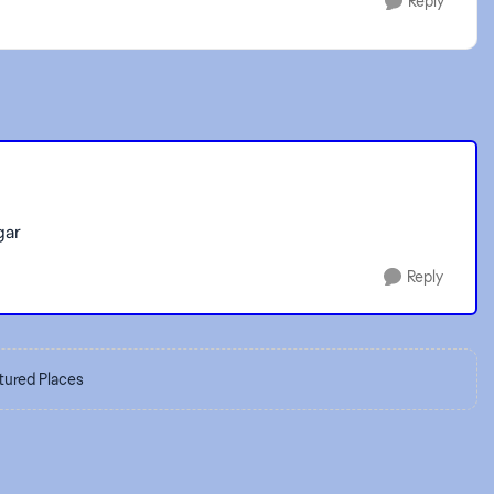
Reply
gar
Reply
tured Places