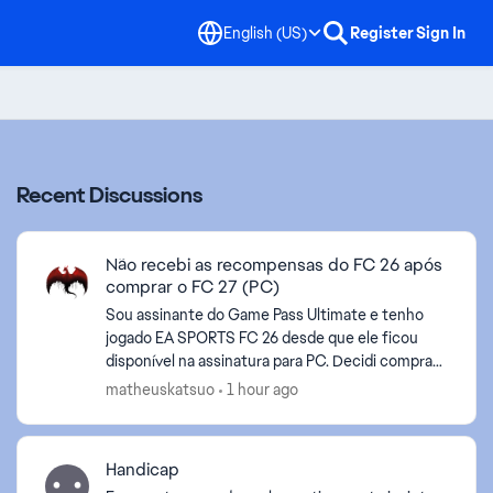
English (US)
Register
Sign In
Recent Discussions
Não recebi as recompensas do FC 26 após
comprar o FC 27 (PC)
Sou assinante do Game Pass Ultimate e tenho
jogado EA SPORTS FC 26 desde que ele ficou
disponível na assinatura para PC. Decidi comprar
o EA SPORTS FC 27 no PC e, até agora, não recebi
matheuskatsuo
1 hour ago
o conte...
Handicap