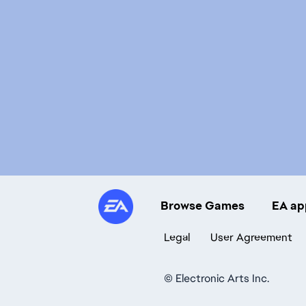
Browse Games
EA ap
Legal
User Agreement
©
Electronic Arts Inc.