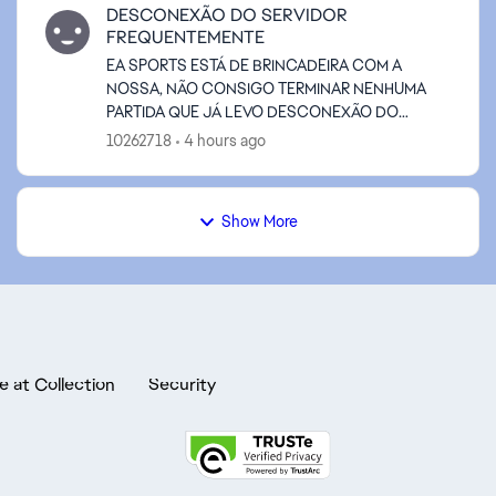
DESCONEXÃO DO SERVIDOR
FREQUENTEMENTE
EA SPORTS ESTÁ DE BRINCADEIRA COM A
NOSSA, NÃO CONSIGO TERMINAR NENHUMA
PARTIDA QUE JÁ LEVO DESCONEXÃO DO
SERVIDOR, TODA PARTIDA! ISSO PRECISA SER
10262718
4 hours ago
ARRUMADO URGENTEMENTE INACEITÁVEL!
XBOX SERIES
Show More
e at Collection
Security