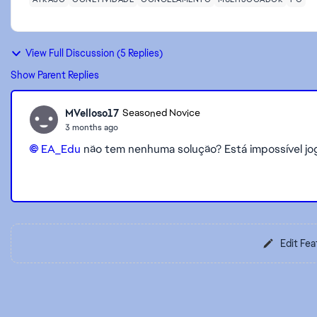
View Full Discussion (5 Replies)
Show Parent Replies
MVelloso17
Seasoned Novice
3 months ago
EA_Edu​
não tem nenhuma solução? Está impossível jo
Edit Fea