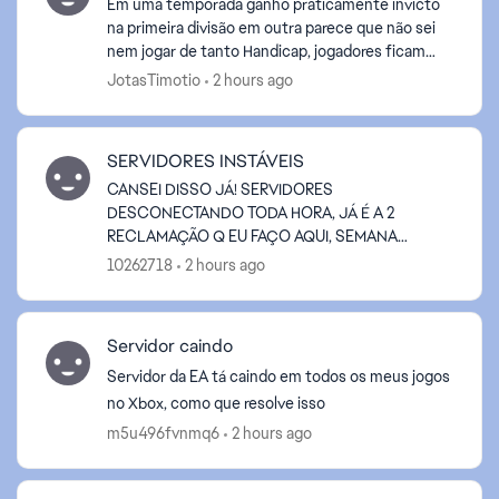
Em uma temporada ganho praticamente invicto
na primeira divisão em outra parece que não sei
nem jogar de tanto Handicap, jogadores ficam
parados nas divisões de bola, melhores atacantes
JotasTimotio
2 hours ago
errando gol c...
SERVIDORES INSTÁVEIS
CANSEI DISSO JÁ! SERVIDORES
DESCONECTANDO TODA HORA, JÁ É A 2
RECLAMAÇÃO Q EU FAÇO AQUI, SEMANA
PASSADA ACONTECEU A MESMA COISA FICOU
10262718
2 hours ago
3 DIAS ASSIM,NÃO É CULPA DA INTERNET NEM
NADA, SÃO CULPA DOS SEU...
Servidor caindo
Servidor da EA tá caindo em todos os meus jogos
no Xbox, como que resolve isso
m5u496fvnmq6
2 hours ago