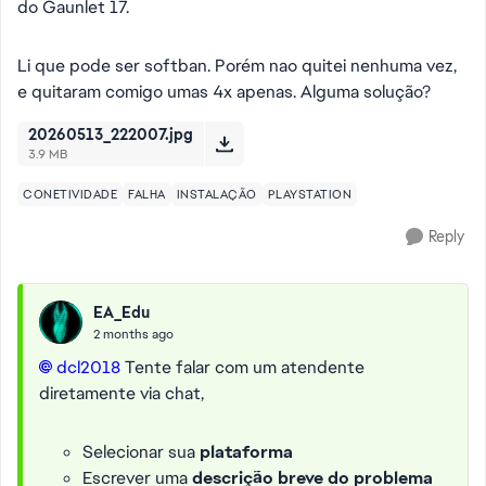
do Gaunlet 17.
Li que pode ser softban. Porém nao quitei nenhuma vez,
e quitaram comigo umas 4x apenas. Alguma solução?
20260513_222007.jpg
3.9 MB
CONETIVIDADE
FALHA
INSTALAÇÃO
PLAYSTATION
Reply
EA_Edu
2 months ago
dcl2018​
Tente falar com um atendente
diretamente via chat,
Selecionar sua
plataforma
Escrever uma
descrição breve do problema