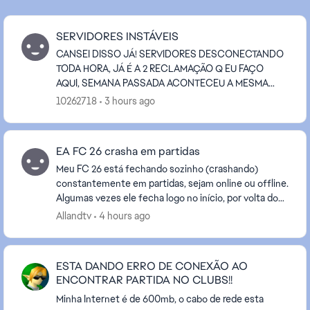
SERVIDORES INSTÁVEIS
CANSEI DISSO JÁ! SERVIDORES DESCONECTANDO
TODA HORA, JÁ É A 2 RECLAMAÇÃO Q EU FAÇO
AQUI, SEMANA PASSADA ACONTECEU A MESMA
COISA FICOU 3 DIAS ASSIM,NÃO É CULPA DA
10262718
3 hours ago
INTERNET NEM NADA, SÃO CULPA DOS SEU...
EA FC 26 crasha em partidas
Meu FC 26 está fechando sozinho (crashando)
constantemente em partidas, sejam online ou offline.
Algumas vezes ele fecha logo no início, por volta dos
5 minutos de jogo, ou funciona normalmente por c...
Allandtv
4 hours ago
ESTA DANDO ERRO DE CONEXÃO AO
ENCONTRAR PARTIDA NO CLUBS!!
Minha Internet é de 600mb, o cabo de rede esta