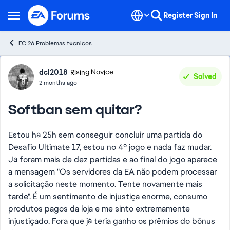
Skip to content
Register
Sign In
Open Side Menu
FC 26 Problemas técnicos
Forum Discussion
dcl2018
Rising Novice
Solved
2 months ago
Softban sem quitar?
Estou há 25h sem conseguir concluir uma partida do
Desafio Ultimate 17, estou no 4º jogo e nada faz mudar.
Já foram mais de dez partidas e ao final do jogo aparece
a mensagem "Os servidores da EA não podem processar
a solicitação neste momento. Tente novamente mais
tarde". É um sentimento de injustiça enorme, consumo
produtos pagos da loja e me sinto extremamente
injustiçado. Fora que já teria ganho os prêmios do bônus