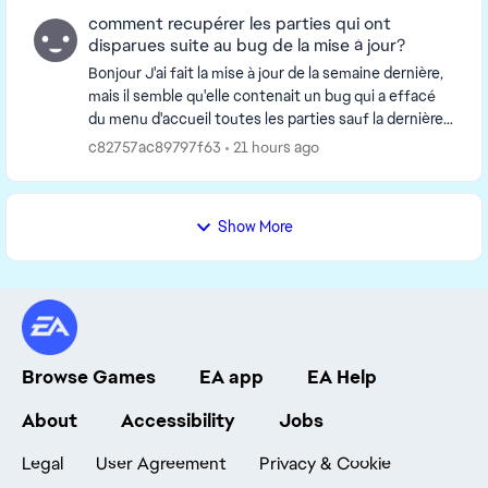
comment recupérer les parties qui ont
disparues suite au bug de la mise à jour?
Bonjour J'ai fait la mise à jour de la semaine dernière,
mais il semble qu'elle contenait un bug qui a effacé
du menu d'accueil toutes les parties sauf la dernière
lancée. Autrement dit mon fils ét...
c82757ac89797f63
21 hours ago
Show More
Browse Games
EA app
EA Help
About
Accessibility
Jobs
Legal
User Agreement
Privacy & Cookie