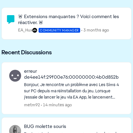
Community Highlights
🚨 Extensions manquantes ? Voici comment les
réactiver. 🚨
EA_Hux
3 months ago
COMMUNITY MANAGER
Recent Discussions
erreur
de4ee14f:29f00e76:00000000:4b0d852b
Bonjour, Je rencontre un problème avec Les Sims 4
sur PC depuis ma réinstallation du jeu. Lorsque
j’essaie de lancer le jeu via EA App, le lancement
échoue et un message apparaît avec le code d’e...
metm92
14 minutes ago
BUG molette souris