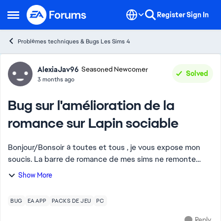
Skip to content
Register
Sign In
Open Side Menu
Problèmes techniques & Bugs Les Sims 4
Forum Discussion
AlexiaJav96
Seasoned Newcomer
Solved
3 months ago
Bug sur l'amélioration de la
romance sur Lapin sociable
Bonjour/Bonsoir à toutes et tous , je vous expose mon
soucis. La barre de romance de mes sims ne remonte
jamais lorsque j'utilise l'envoie de message romantique
Show More
pour augmenter leur barre alors que p...
BUG
EA APP
PACKS DE JEU
PC
Reply