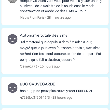
Bonjour, Je viens vers vous pour vous signaler un bug
au niveau de la molette de la souris dans le mode
construction et mode vie des SIMS 4. Pour
information, ma souris fonctionne très bien hors ...
MathyFromParis
28 minutes ago
Autonomie totale des sims
J'ai remarqué que depuis la dernière mise a jour,
malgré que je joue avec l'autonomie totale, mes sims
ne font rien tout seul, aucune action de leur part. Est
ce que ça le fait à d'autres joueurs ?
Celine1993
16 hours ago
BUG SAUVEGARDE
bonjour, je ne peux plus sauvegarder ERREUR 21.
47916bc3f90f46f3
18 hours ago