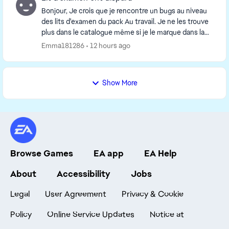
Bonjour, Je crois que je rencontre un bugs au niveau
des lits d'examen du pack Au travail. Je ne les trouve
plus dans le catalogue même si je le marque dans la
barre de recherche. J'ai réparé le je...
Emma181286
12 hours ago
Show More
Browse Games
EA app
EA Help
About
Accessibility
Jobs
Legal
User Agreement
Privacy & Cookie
Policy
Online Service Updates
Notice at