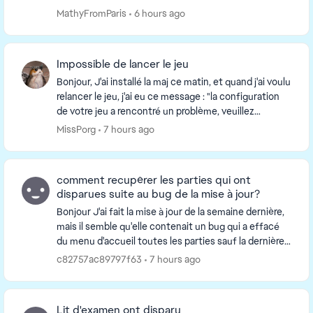
information, ma souris fonctionne très bien hors ...
MathyFromParis
6 hours ago
Impossible de lancer le jeu
Bonjour, J'ai installé la maj ce matin, et quand j'ai voulu
relancer le jeu, j'ai eu ce message : "la configuration
de votre jeu a rencontré un problème, veuillez
réinstaller votre jeu". Je joue av...
MissPorg
7 hours ago
comment recupérer les parties qui ont
disparues suite au bug de la mise à jour?
Bonjour J'ai fait la mise à jour de la semaine dernière,
mais il semble qu'elle contenait un bug qui a effacé
du menu d'accueil toutes les parties sauf la dernière
lancée. Autrement dit mon fils ét...
c82757ac89797f63
7 hours ago
Lit d'examen ont disparu