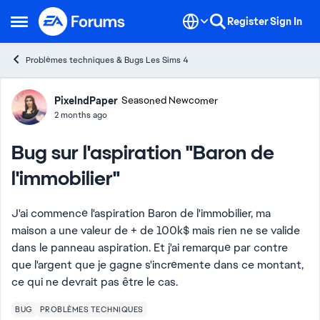
Skip to content
Register
Sign In
Open Side Menu
Problèmes techniques & Bugs Les Sims 4
Forum Discussion
PixelndPaper
Seasoned Newcomer
2 months ago
Bug sur l'aspiration "Baron de
l'immobilier"
J'ai commencé l'aspiration Baron de l'immobilier, ma
maison a une valeur de + de 100k$ mais rien ne se valide
dans le panneau aspiration. Et j'ai remarqué par contre
que l'argent que je gagne s'incrémente dans ce montant,
ce qui ne devrait pas être le cas.
BUG
PROBLÈMES TECHNIQUES