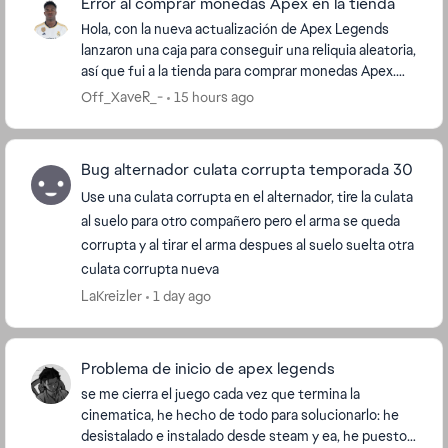
Error al comprar monedas Apex en la tienda
Hola, con la nueva actualización de Apex Legends
lanzaron una caja para conseguir una reliquia aleatoria,
así que fui a la tienda para comprar monedas Apex.
Sin embargo, no me permite adquirir dos ve...
Off_XaveR_-
15 hours ago
Bug alternador culata corrupta temporada 30
Use una culata corrupta en el alternador, tire la culata
al suelo para otro compañero pero el arma se queda
corrupta y al tirar el arma despues al suelo suelta otra
culata corrupta nueva
LaKreizler
1 day ago
Problema de inicio de apex legends
se me cierra el juego cada vez que termina la
cinematica, he hecho de todo para solucionarlo: he
desistalado e instalado desde steam y ea, he puesto