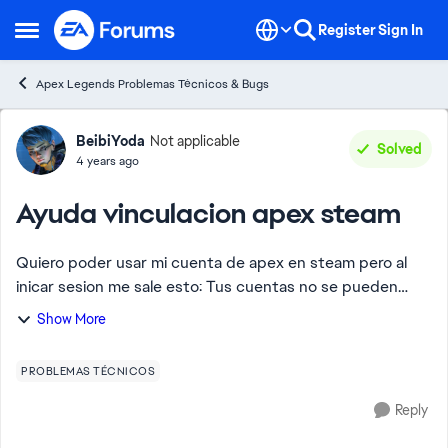
Skip to content
Register
Sign In
Open Side Menu
Apex Legends Problemas Técnicos & Bugs
Forum Discussion
BeibiYoda
Not applicable
Solved
4 years ago
Ayuda vinculacion apex steam
Quiero poder usar mi cuenta de apex en steam pero al
inicar sesion me sale esto: Tus cuentas no se pueden
vincular porque la Cuenta EA de ra*****@gmail.com ya
Show More
estaba vinculada a la cuenta Steam de 有...
PROBLEMAS TÉCNICOS
Reply