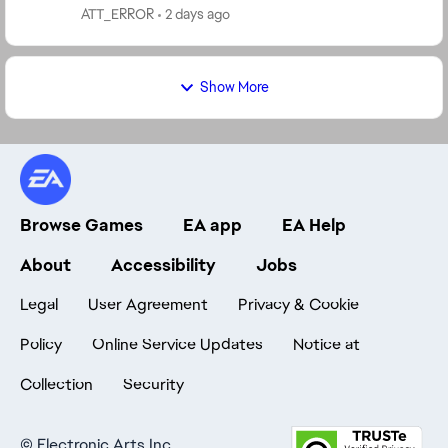
de administrador el directx y easyanticheat y sigu...
ATT_ERROR
2 days ago
Show More
Browse Games
EA app
EA Help
About
Accessibility
Jobs
Legal
User Agreement
Privacy & Cookie
Policy
Online Service Updates
Notice at
Collection
Security
©
Electronic Arts Inc.