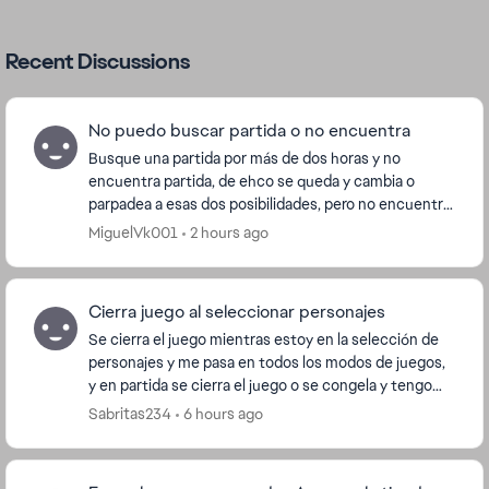
Recent Discussions
No puedo buscar partida o no encuentra
Busque una partida por más de dos horas y no
encuentra partida, de ehco se queda y cambia o
parpadea a esas dos posibilidades, pero no encuentra
nada, ya desistale, ya instale no se que ...
MiguelVk001
2 hours ago
Cierra juego al seleccionar personajes
Se cierra el juego mientras estoy en la selección de
personajes y me pasa en todos los modos de juegos,
y en partida se cierra el juego o se congela y tengo
que cerrar el juego para poderlo soluciona...
Sabritas234
6 hours ago