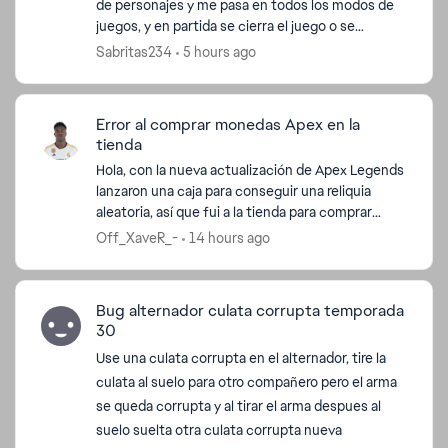
de personajes y me pasa en todos los modos de
juegos, y en partida se cierra el juego o se
congela y tengo que cerrar el juego para poderlo
Sabritas234
5 hours ago
soluciona...
Error al comprar monedas Apex en la
tienda
Hola, con la nueva actualización de Apex Legends
lanzaron una caja para conseguir una reliquia
aleatoria, así que fui a la tienda para comprar
monedas Apex. Sin embargo, no me permite
Off_XaveR_-
14 hours ago
adquirir dos ve...
Bug alternador culata corrupta temporada
30
Use una culata corrupta en el alternador, tire la
culata al suelo para otro compañero pero el arma
se queda corrupta y al tirar el arma despues al
suelo suelta otra culata corrupta nueva