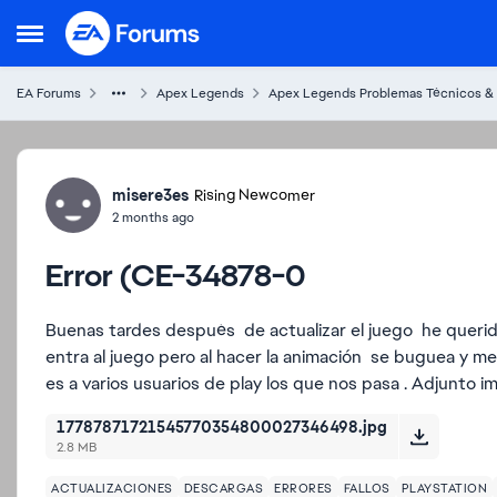
Skip to content
Open Side Menu
EA Forums
Apex Legends
Apex Legends Problemas Técnicos &
Forum Discussion
misere3es
Rising Newcomer
2 months ago
Error (CE-34878-0
Buenas tardes después de actualizar el juego he querido
entra al juego pero al hacer la animación se buguea y me
es a varios usuarios de play los que nos pasa . Adjunto 
17787871721545770354800027346498.jpg
2.8 MB
ACTUALIZACIONES
DESCARGAS
ERRORES
FALLOS
PLAYSTATION