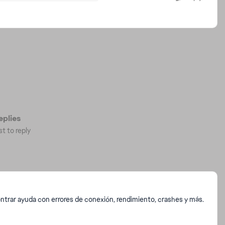
plies
st to reply
trar ayuda con errores de conexión, rendimiento, crashes y más.