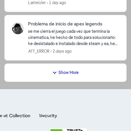
LaKreizler
1 day ago
Problema de inicio de apex legends
se me cierra el juego cada vez que termina la
cinematica, he hecho de todo para solucionarlo:
he desistalado e instalado desde steam y ea, he
puesto de administrador el directx y
ATT_ERROR
2 days ago
easyanticheat y sigu...
Show More
e at Collection
Security