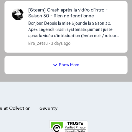
[Steam] Crash après la vidéo d’intro -
Saison 30 - Rien ne fonctionne
Bonjour, Depuis la mise à jour de la Saison 30,
Apex Legends crash systématiquement juste
après la vidéo d’introduction (écran noir / retour
au bureau sans message d’erreur). Ce que j’ai déjà
kira_Zetsu
3 days ago
essay...
Show More
e at Collection
Security