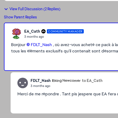
View Full Discussion (2 Replies)
Show Parent Replies
EA_Cath
COMMUNITY MANAGER
3 months ago
Bonjour
FDLT_Nash​
, où avez-vous acheté ce pack à la
tous les éléments exclusifs qu'il contenait sont désorma
FDLT_Nash
to EA_Cath
Rising Newcomer
3 months ago
Merci de me répondre . Tant pis jespere que EA fera 