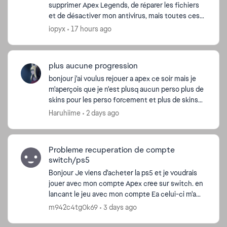
supprimer Apex Legends, de réparer les fichiers
et de désactiver mon antivirus, mais toutes ces
tentatives ont échoué. Mon jeu plante juste
iopyx
17 hours ago
après la cin...
plus aucune progression
bonjour j'ai voulus rejouer a apex ce soir mais je
m'aperçois que je n'est plusq aucun perso plus de
skins pour les perso forcement et plus de skins
d'armes non plus alors que j'ai plus de 2500H sur ...
Haruhiime
2 days ago
Probleme recuperation de compte
switch/ps5
Bonjour Je viens d'acheter la ps5 et je voudrais
jouer avec mon compte Apex cree sur switch. en
lancant le jeu avec mon compte Ea celui-ci m'a
cree un nouveau compte Apex au lieu de
m942c4tg0k69
3 days ago
recuperer l'...