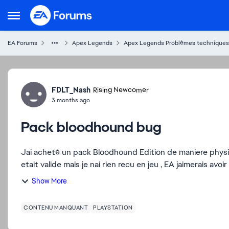
Skip to content
Open Side Menu
EA Forums
Apex Legends
Apex Legends Problèmes techniques
Forum Discussion
FDLT_Nash
Rising Newcomer
3 months ago
Pack bloodhound bug
Jai acheté un pack Bloodhound Edition de maniere physiqu
etait valide mais je nai rien recu en jeu , EA jaimerais avoir
Show More
CONTENU MANQUANT
PLAYSTATION