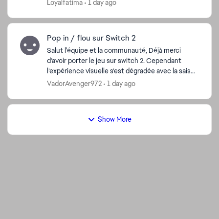
Loyalfatima
1 day ago
Pop in / flou sur Switch 2
Salut l'équipe et la communauté, Déjà merci
d’avoir porter le jeu sur switch 2. Cependant
l’expérience visuelle s’est dégradée avec la saison
29. En effet il y a beaucoup de pop in sur les
VadorAvenger972
1 day ago
textures ...
Show More