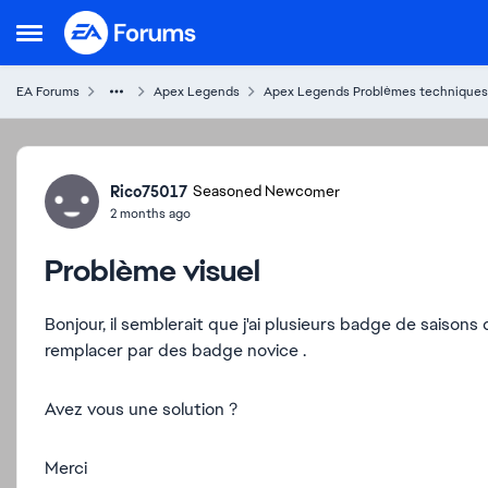
Skip to content
Open Side Menu
EA Forums
Apex Legends
Apex Legends Problèmes techniques
Forum Discussion
Rico75017
Seasoned Newcomer
2 months ago
Problème visuel
Bonjour, il semblerait que j'ai plusieurs badge de saisons
remplacer par des badge novice .
Avez vous une solution ?
Merci