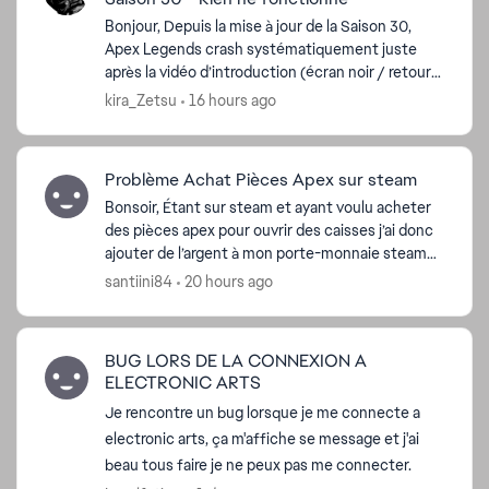
Bonjour, Depuis la mise à jour de la Saison 30,
Apex Legends crash systématiquement juste
après la vidéo d’introduction (écran noir / retour
au bureau sans message d’erreur). Ce que j’ai déjà
kira_Zetsu
16 hours ago
ed by
essay...
Problème Achat Pièces Apex sur steam
Bonsoir, Étant sur steam et ayant voulu acheter
des pièces apex pour ouvrir des caisses j’ai donc
ajouter de l’argent à mon porte-monnaie steam
et ensuite voulu procéder à la transaction. Quand
santiini84
20 hours ago
j...
BUG LORS DE LA CONNEXION A
ELECTRONIC ARTS
Je rencontre un bug lorsque je me connecte a
electronic arts, ça m'affiche se message et j'ai
beau tous faire je ne peux pas me connecter.