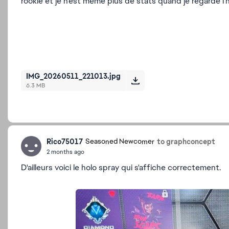
rookie et je n'est même plus de stats quand je regarde l'
IMG_20260511_221013.jpg
6.3 MB
Rico75017
to graphconcept
Seasoned Newcomer
2 months ago
D'ailleurs voici le holo spray qui s'affiche correctement.