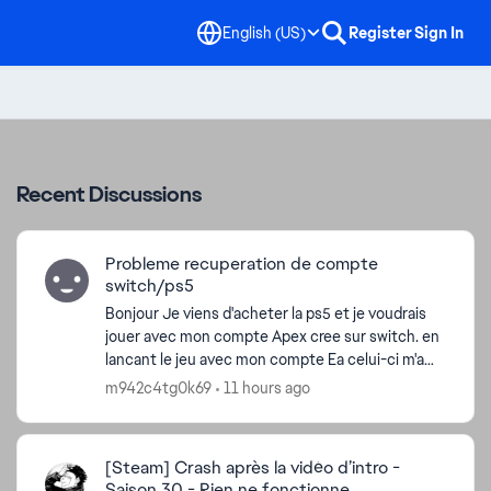
English (US)
Register
Sign In
Recent Discussions
Probleme recuperation de compte
switch/ps5
Bonjour Je viens d'acheter la ps5 et je voudrais
jouer avec mon compte Apex cree sur switch. en
lancant le jeu avec mon compte Ea celui-ci m'a
cree un nouveau compte Apex au lieu de
m942c4tg0k69
11 hours ago
recuperer l'...
[Steam] Crash après la vidéo d’intro -
Saison 30 - Rien ne fonctionne