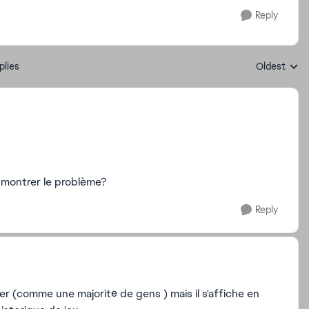
Reply
plies
Oldest
Replies sort
 montrer le problème?
Reply
er (comme une majorité de gens ) mais il s'affiche en