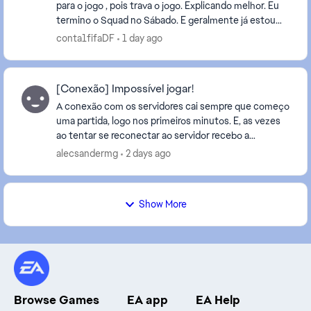
para o jogo , pois trava o jogo. Explicando melhor. Eu
termino o Squad no Sábado. E geralmente já estou
com o limite próximo de 1000 fichas . Porq...
conta1fifaDF
1 day ago
[Conexão] Impossível jogar!
A conexão com os servidores cai sempre que começo
uma partida, logo nos primeiros minutos. E, as vezes
ao tentar se reconectar ao servidor recebo a
mensagem que o servidor da EA está indisponível.
alecsandermg
2 days ago
Já...
Show More
Browse Games
EA app
EA Help