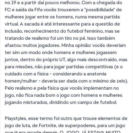
no 19 e a partir daí pouco melhorou. Com a chegada do
FC e saída da Fifa vocês trouxerem a "possibilidade" de
mulheres jogar entre os homens, numa mesma partida
virtual. A sacada é até interessante para a questão de
inclusão, reconhecimento do futebol feminino, mas se
tratando de realismo foi um tiro no pé. Isso também
afastou muitos jogadores. Minha opinião: vocês deveriam
ter sim um modo onde homens e mulheres jogassem
juntos, dentro do próprio UT, algo mais descontraído, mas
para missões, não para jogar partidas competitivas (e o
cuidado com a física - considerando a anatomia
homem/mulher - deveria ser dada com o máximo de zelo).
Pelo realismo e pela física que vocês implementam no
jogo, não fica nada bom o jogo com homens e mulheres
jogando misturados, dividindo um campo de futebol.
Playstyles, esse termo foi outro que trouxe elementos de
jogo de luta, de Fortnite, de superpoderes, para um jogo
que já era arcade demais. O JOGO JÁ ESTAVA MUITO