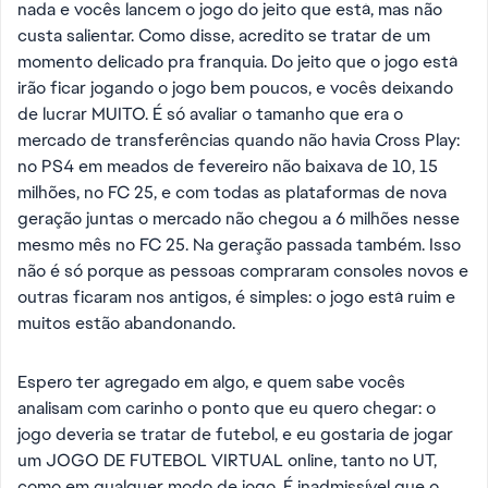
nada e vocês lancem o jogo do jeito que está, mas não
custa salientar. Como disse, acredito se tratar de um
momento delicado pra franquia. Do jeito que o jogo está
irão ficar jogando o jogo bem poucos, e vocês deixando
de lucrar MUITO. É só avaliar o tamanho que era o
mercado de transferências quando não havia Cross Play:
no PS4 em meados de fevereiro não baixava de 10, 15
milhões, no FC 25, e com todas as plataformas de nova
geração juntas o mercado não chegou a 6 milhões nesse
mesmo mês no FC 25. Na geração passada também. Isso
não é só porque as pessoas compraram consoles novos e
outras ficaram nos antigos, é simples: o jogo está ruim e
muitos estão abandonando.
Espero ter agregado em algo, e quem sabe vocês
analisam com carinho o ponto que eu quero chegar: o
jogo deveria se tratar de futebol, e eu gostaria de jogar
um JOGO DE FUTEBOL VIRTUAL online, tanto no UT,
como em qualquer modo de jogo. É inadmissível que o