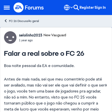
Skip to content
Register
Sign In
Open Side Menu
FC 26 Discussão geral
Forum Discussion
selolinho2023
New Vanguard
1 year ago
Falar a real sobre o FC 26
Boa noite pessoal da EA e comunidade.
Antes de mais nada, sei que meu comentário pode até
ser avaliado, mas não vai ser ele que vai definir o que será
o jogo, vocês tem uma base de jogadores pra agradar,
não só a mim. No entanto, visto que no FC 25 vocês
tornaram público que o jogo não chegou a cumprir a
meta de lucro que vocês esperavam, venho por meio