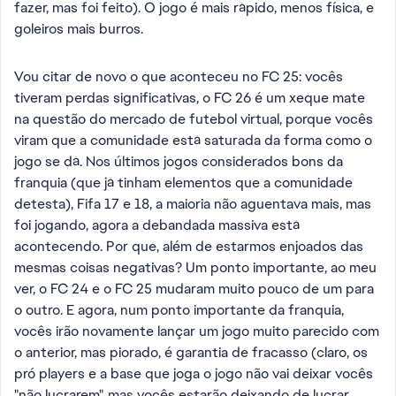
fazer, mas foi feito). O jogo é mais rápido, menos física, e
goleiros mais burros.
Vou citar de novo o que aconteceu no FC 25: vocês
tiveram perdas significativas, o FC 26 é um xeque mate
na questão do mercado de futebol virtual, porque vocês
viram que a comunidade está saturada da forma como o
jogo se dá. Nos últimos jogos considerados bons da
franquia (que já tinham elementos que a comunidade
detesta), Fifa 17 e 18, a maioria não aguentava mais, mas
foi jogando, agora a debandada massiva está
acontecendo. Por que, além de estarmos enjoados das
mesmas coisas negativas? Um ponto importante, ao meu
ver, o FC 24 e o FC 25 mudaram muito pouco de um para
o outro. E agora, num ponto importante da franquia,
vocês irão novamente lançar um jogo muito parecido com
o anterior, mas piorado, é garantia de fracasso (claro, os
pró players e a base que joga o jogo não vai deixar vocês
"não lucrarem", mas vocês estarão deixando de lucrar