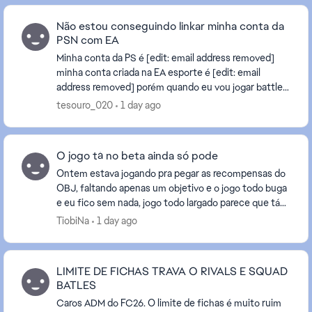
Não estou conseguindo linkar minha conta da
PSN com EA
Minha conta da PS é [edit: email address removed]
minha conta criada na EA esporte é [edit: email
address removed] porém quando eu vou jogar battle
ou Fifa aparece pedindo uma confirmação em uma
tesouro_020
1 day ago
co...
O jogo tá no beta ainda só pode
Ontem estava jogando pra pegar as recompensas do
OBJ, faltando apenas um objetivo e o jogo todo buga
e eu fico sem nada, jogo todo largado parece que tá
no beta mano, não é a primeira, nem a segunda,...
TiobiNa
1 day ago
LIMITE DE FICHAS TRAVA O RIVALS E SQUAD
BATLES
Caros ADM do FC26. O limite de fichas é muito ruim