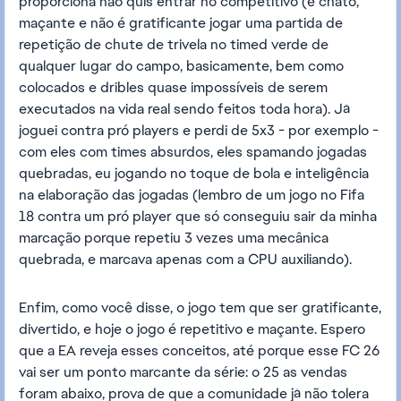
proporciona não quis entrar no competitivo (é chato,
maçante e não é gratificante jogar uma partida de
repetição de chute de trivela no timed verde de
qualquer lugar do campo, basicamente, bem como
colocados e dribles quase impossíveis de serem
executados na vida real sendo feitos toda hora). Já
joguei contra pró players e perdi de 5x3 - por exemplo -
com eles com times absurdos, eles spamando jogadas
quebradas, eu jogando no toque de bola e inteligência
na elaboração das jogadas (lembro de um jogo no Fifa
18 contra um pró player que só conseguiu sair da minha
marcação porque repetiu 3 vezes uma mecânica
quebrada, e marcava apenas com a CPU auxiliando).
Enfim, como você disse, o jogo tem que ser gratificante,
divertido, e hoje o jogo é repetitivo e maçante. Espero
que a EA reveja esses conceitos, até porque esse FC 26
vai ser um ponto marcante da série: o 25 as vendas
foram abaixo, prova de que a comunidade já não tolera