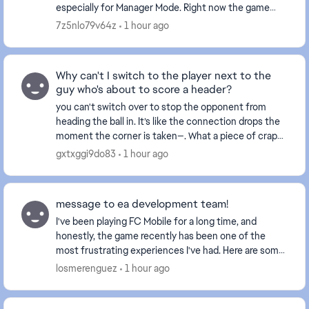
especially for Manager Mode. Right now the game
prefers to find a match in 5 seconds instead of
7z5nlo79v64z
1 hour ago
finding a fair ...
Why can't I switch to the player next to the
guy who's about to score a header?
you can't switch over to stop the opponent from
heading the ball in. It’s like the connection drops the
moment the corner is taken—. What a piece of crap
game this has become... and this happens ever...
gxtxggi9do83
1 hour ago
message to ea development team!
I've been playing FC Mobile for a long time, and
honestly, the game recently has been one of the
most frustrating experiences I've had. Here are some
issues (yes the same issues you received feedback...
losmerenguez
1 hour ago