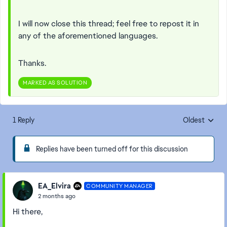
I will now close this thread; feel free to repost it in
any of the aforementioned languages.
Thanks.
MARKED AS SOLUTION
1 Reply
Oldest
Replies sorte
Replies have been turned off for this discussion
EA_Elvira
COMMUNITY MANAGER
2 months ago
Hi there,