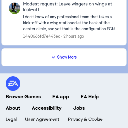
Modest request: Leave wingers on wings at
kick-off
I don’t know of any professional team that takes a
kick-off with a wing stationed at the back of the
center circle, and yet that is the configuration FCM
saddles us with every time we take a kick-off...
1440666fd7e443ec
2 hours ago
Show More
Browse Games
EA app
EA Help
About
Accessibility
Jobs
Legal
User Agreement
Privacy & Cookie