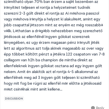
számítható olyan 70% ban érzem a saját kezemben az
irányítást teljesen el rontja a helyzeteimet tudnék
szerezni 2-3 gólt direkt el rontja az Ai máshova passzol
vagy máshova irányítja a helyzet ki alakulását, amint egy
jobb csapattal játszom mint az enyém ez még rosszabbá
válik. Láthatóan a drágább nehezebben meg szerezhető
játékosok az ellenfélnél ingyen gólokat szereznek
lényegében, ez ugy érzem magasan pénz irányult játék
lett az algoritmus azt tolja akinek magasabb az over vagy
épp többet költött pénzt a játékra 122 csapatom van 7-8
csillagom van h2h ba champion de mintha direkt az
ellenfeleknek ingyen gólokat osztana ad egy ingyen gólt
nekem. Amit én alakítók azt el rontja 4-5 alkalommal az
ellenfélnek meg ad 3 ingyen gólt teljesen ki számítható
hogy mit fog be rúgni az ellenfél már előtte a játékosaid
mást csinálnak mint amit kellene…
DISCUSSION
Reply