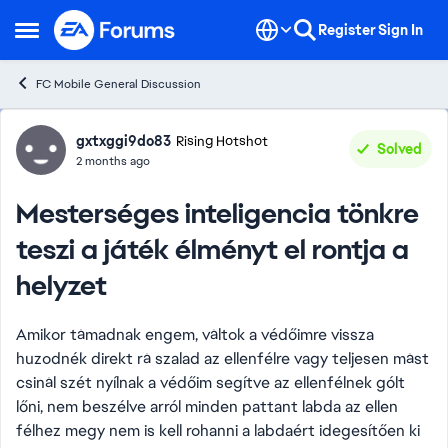
Skip to content
Register
Sign In
Open Side Menu
FC Mobile General Discussion
Forum Discussion
gxtxggi9do83
Rising Hotshot
Solved
2 months ago
Mesterséges inteligencia tönkre
teszi a játék élményt el rontja a
helyzet
Amikor támadnak engem, váltok a védőimre vissza
huzodnék direkt rá szalad az ellenfélre vagy teljesen mást
csinál szét nyílnak a védőim segítve az ellenfélnek gólt
lőni, nem beszélve arról minden pattant labda az ellen
félhez megy nem is kell rohanni a labdaért idegesítően ki