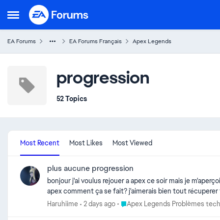
Skip to content
Open Side Menu
EA Forums
EA Forums Français
Apex Legends
progression
52 Topics
Most Recent
Most Likes
Most Viewed
plus aucune progression
bonjour j'ai voulus rejouer a apex ce soir mais je m'aperç
apex comment ça se fait? j'aimerais bien
Place Apex Legends Problèmes t
Haruhiime
2 days ago
Apex Legends Problèmes tech