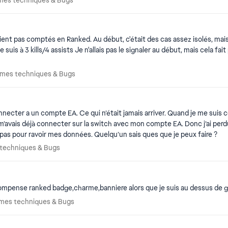
mes techniques & Bugs
urs fois que ça arrive. Donc, est-il possible de jeter un œil
blèmes techniques & Bugs
èmes techniques & Bugs
connecter a un compte EA. Ce qui n’était jamais arriver. Quand je me sui
avais déjà connecter sur la switch avec mon compte EA. Donc j’ai perdu 
ux pas pour ravoir mes données. Quelqu’un sais ques que je peux faire ?
es techniques & Bugs
techniques & Bugs
ompense ranked badge,charme,banniere alors que je suis au dessus de 
blèmes techniques & Bugs
mes techniques & Bugs