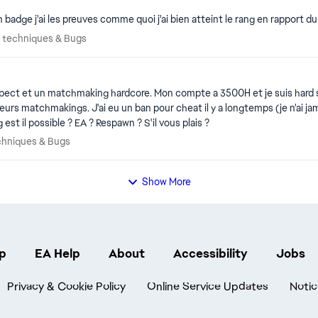
on badge j'ai les preuves comme quoi j'ai bien atteint le rang en rapport d
mes techniques & Bugs
 techniques & Bugs
s suspect et un matchmaking hardcore. Mon compte a 3500H et je suis har
urs matchmakings. J'ai eu un ban pour cheat il y a longtemps (je n'ai j
 il possible ? EA ? Respawn ? S'il vous plais ?
techniques & Bugs
chniques & Bugs
Show More
p
EA Help
About
Accessibility
Jobs
Privacy & Cookie Policy
Online Service Updates
Notic