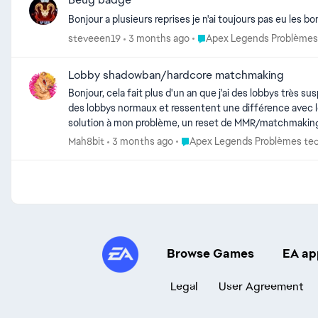
Bonjour a plusieurs reprises je n'ai toujours pas eu les b
Place Apex Legends Problè
steveeen19
3 months ago
Apex Legends Problèmes
Lobby shadowban/hardcore matchmaking
Bonjour, cela fait plus d'un an que j'ai des lobbys trè
des lobbys normaux et ressentent une différence avec le
solution à mon problème, un reset de MMR/matchmaking est
Place Apex Legends Problèmes 
Mah8bit
3 months ago
Apex Legends Problèmes te
Browse Games
EA ap
Legal
User Agreement