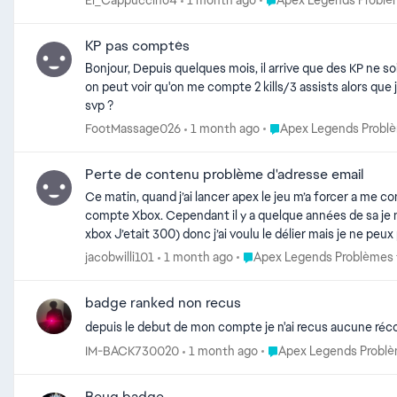
El_Cappuccino4
1 month ago
Apex Legends Problè
KP pas comptés
Bonjour, Depuis quelques mois, il arrive que des KP ne soient pas comptés en Ranked. Au début, c'était des cas assez isolés, mais là, ça m'arrive au moins une fois par jour. Dans les screenshots
on peut voir qu'on me compte 2 kills/3 assists alors que je suis à 3 kills/4 assists Je n'allais pas le signaler au début, mais cela fait plusie
svp ?
Place Apex Legends Pro
FootMassage026
1 month ago
Apex Legends Probl
Perte de contenu problème d'adresse email
Ce matin, quand j’ai lancer apex le jeu m’a forcer a me 
compte Xbox. Cependant il y a quelque années de sa je m’
xbox J’etait 300) donc j’ai voulu le délier mais je ne pe
Place Apex Legends Problèm
jacobwilli101
1 month ago
Apex Legends Problèmes 
badge ranked non recus
depuis le debut de mon compte je n'ai recus aucune réc
Place Apex Legends Pro
IM-BACK730020
1 month ago
Apex Legends Problè
Beug badge