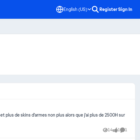
English (US)
Register
Sign In
et plus de skins d'armes non plus alors que j'ai plus de 2500H sur
14
1
1
Views
like
Comment