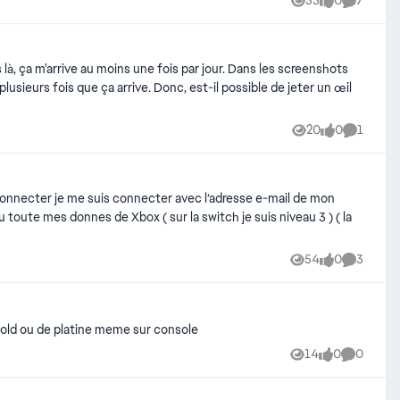
53
0
7
Views
likes
Comment
20
0
1
Views
likes
Comment
s connecter je me suis connecter avec l’adresse e-mail de mon
toute mes donnes de Xbox ( sur la switch je suis niveau 3 ) ( la
54
0
3
Views
likes
Comment
gold ou de platine meme sur console
14
0
0
Views
likes
Comment