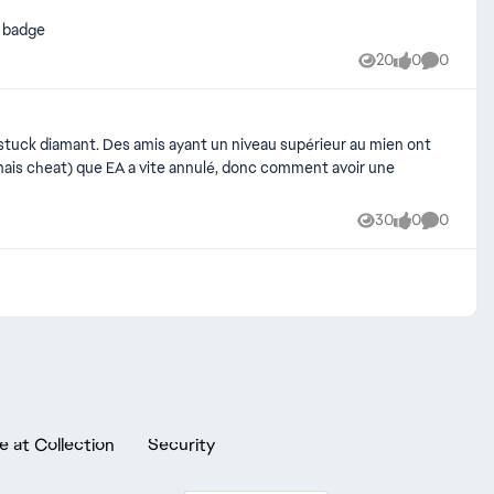
u badge
20
0
0
Views
likes
Comment
d stuck diamant. Des amis ayant un niveau supérieur au mien ont
amais cheat) que EA a vite annulé, donc comment avoir une
30
0
0
Views
likes
Comment
e at Collection
Security