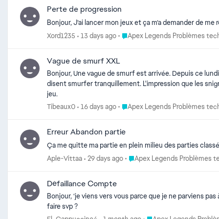
Perte de progression
Bonjour, J’ai lancer mon jeux et ça m’a demander de me 
Place Apex Legends Problèmes t
Xord1235
13 days ago
Apex Legends Problèmes tec
Vague de smurf XXL
Bonjour, Une vague de smurf est arrivée. Depuis ce lundi je ne cesse de voir des comptes a TRES BAS niveau jouer comme des hauts niveau. Je tombe en ranked contre des niveau 15 qui me
disent smurfer tranquillement. L'impression que les snignalement ne servent à rien. Personne ne remarque que un grand nombre de bas niveau est arrivé recement ? S'il vous plais sauvez votre
jeu.
Place Apex Legends Problèmes t
Tibeaux0
16 days ago
Apex Legends Problèmes tec
Erreur Abandon partie
Ça me quitte ma partie en plein milieu des parties classée
Place Apex Legends Problèmes
Aple-Vittaa
29 days ago
Apex Legends Problèmes t
Défaillance Compte
Bonjour, ‘je viens vers vous parce que je ne parviens pas à synchroniser les donner de ma version ps4 sur ma version ps5. Cela m’embête un peu. J’ai plus de 1100h de jeu sur la ps4. que dois-je
faire svp ?
Place Apex Legends Pro