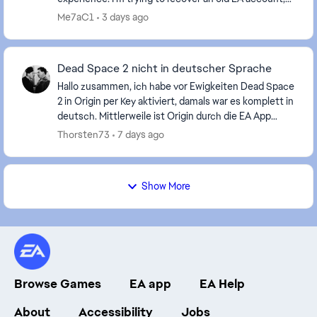
but I no longer have access to the original...
Me7aC1
3 days ago
Dead Space 2 nicht in deutscher Sprache
Hallo zusammen, ich habe vor Ewigkeiten Dead Space
2 in Origin per Key aktiviert, damals war es komplett in
deutsch. Mittlerweile ist Origin durch die EA App
ersetzt worden und ich wollte das Spiel ...
Thorsten73
7 days ago
Show More
Browse Games
EA app
EA Help
About
Accessibility
Jobs