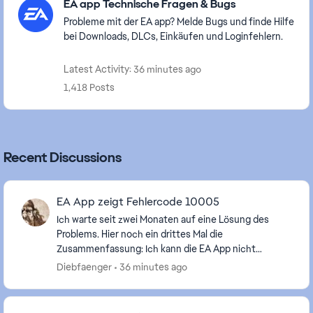
EA app Technische Fragen & Bugs
Probleme mit der EA app? Melde Bugs und finde Hilfe
bei Downloads, DLCs, Einkäufen und Loginfehlern.
Latest Activity: 36 minutes ago
1,418 Posts
Recent Discussions
EA App zeigt Fehlercode 10005
Ich warte seit zwei Monaten auf eine Lösung des
Problems. Hier noch ein drittes Mal die
Zusammenfassung: Ich kann die EA App nicht
starten. Es erscheint Fehlercode 10005. Was ich
Diebfaenger
36 minutes ago
bisher versuc...