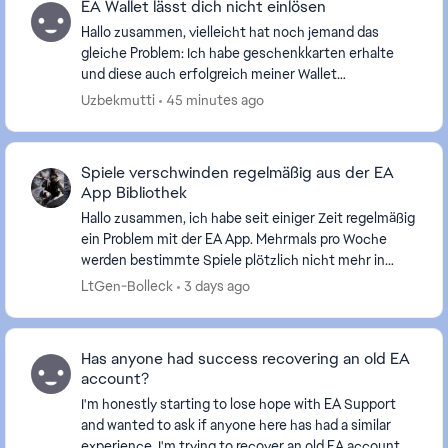
EA Wallet lässt dich nicht einlösen
Hallo zusammen, vielleicht hat noch jemand das
gleiche Problem: Ich habe geschenkkarten erhalte
und diese auch erfolgreich meiner Wallet
hinzugefügt. Wenn ich nun in der EA App was kaufen
Uzbekmutti
45 minutes ago
möchte,...
Spiele verschwinden regelmäßig aus der EA
App Bibliothek
Hallo zusammen, ich habe seit einiger Zeit regelmäßig
ein Problem mit der EA App. Mehrmals pro Woche
werden bestimmte Spiele plötzlich nicht mehr in
meiner Bibliothek angezeigt. Interessanterweise ...
LtGen-Bolleck
3 days ago
Has anyone had success recovering an old EA
account?
I'm honestly starting to lose hope with EA Support
and wanted to ask if anyone here has had a similar
experience. I'm trying to recover an old EA account,