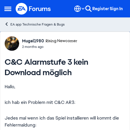
Skip to content
Register
Sign In
Open Side Menu
EA app Technische Fragen & Bugs
Forum Discussion
Mugel1980
Rising Newcomer
2 months ago
C&C Alarmstufe 3 kein
Download möglich
Hallo,
ich hab ein Problem mit C&C AR3:
Jedes mal wenn ich das Spiel installieren will kommt die
Fehlermaldung: