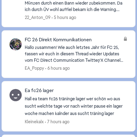
Münzen durch einen Bann wieder zubekommen. Da
ich durch ÜV wohl auffiel bekam ich die Warning.
Jetzt probiere ich seit Tagen die Sperre zu überprüf...
22_Anton_09
5 hours ago
FC 26 Direkt Kommunikationen
Hallo zusammen! Wie auch letztes Jahr für FC 25,
fassen wir euch in diesem Thread wieder Updates
vom FC Direct Communication Twitter/X Channel
auf Deutsch zusammen, da wir wissen, dass nicht
EA_Poppy
6 hours ago
alle v...
Ea fc26 lager
Hall ea team fc26 träninge lager wer schön wo aus
sucht welchte tage vor nach winter pause ein lager
woche machen kalnder aus sucht träning lager
Kleinekalx
7 hours ago