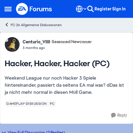
Skip to content
Register
Sign In
Open Side Menu
FC 26 Allgemeine Diskussionen
Forum Discussion
Centurio_VIIII
Seasoned Newcomer
3 months ago
Hacker, Hacker, Hacker (PC)
Weekend League nur noch Hacker 3 Spiele
hintereinander, passiert da seitens EA mal was? dDas ist
ja nicht mehr normal in diesen Müll Game.
GAMEPLAY-DISKUSSION
PC
Reply
View Full Discussion (2 Replies)