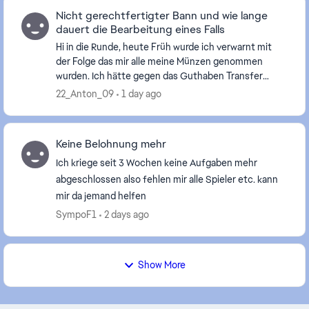
Nicht gerechtfertigter Bann und wie lange
dauert die Bearbeitung eines Falls
Hi in die Runde, heute Früh wurde ich verwarnt mit
der Folge das mir alle meine Münzen genommen
wurden. Ich hätte gegen das Guthaben Transfer
Regel verstoßen. Da ich die letzen Tage Üv Trading
22_Anton_09
1 day ago
machte...
Keine Belohnung mehr
Ich kriege seit 3 Wochen keine Aufgaben mehr
abgeschlossen also fehlen mir alle Spieler etc. kann
mir da jemand helfen
SympoF1
2 days ago
Show More