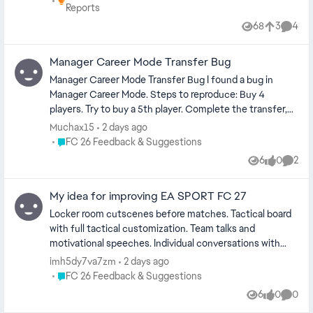
Reports
68
3
4
Views
likes
Comme
Manager Career Mode Transfer Bug
Manager Career Mode Transfer Bug I found a bug in
Manager Career Mode. Steps to reproduce: Buy 4
players. Try to buy a 5th player. Complete the transfer,
including contract negotiations. The transfer is
Muchax15
2 days ago
accepted, but the player never joins the club. What
Place FC 26 Feedback & Suggestions
FC 26 Feedback & Suggestions
happens: The 5th player never arrives even though the
6
0
2
Views
likes
Comme
transfer is completed. After that, I can no longer sell my
own players because transfers stop working correctly.
My idea for improving EA SPORT FC 27
Expected result: The 5th player should join the club after
the transfer is completed, and player sales should
Locker room cutscenes before matches. Tactical board
continue to work normally.
with full tactical customization. Team talks and
motivational speeches. Individual conversations with
players. Tunnel walk and pre-match cutscenes. Post-
imh5dy7va7zm
2 days ago
match locker room celebrations. Trophy celebrations
Place FC 26 Feedback & Suggestions
FC 26 Feedback & Suggestions
with the team. Injury recovery cutscenes. Ultras with
6
0
0
Views
likes
Comme
flags, banners, chants, and flares. Stronger home