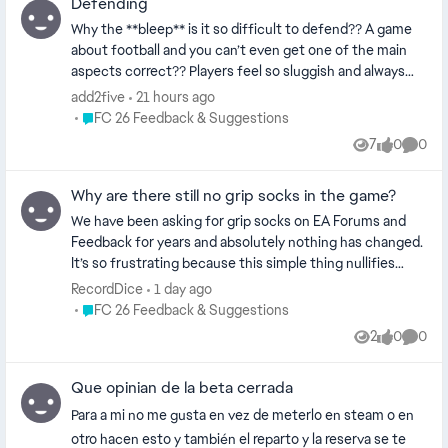
Defending
minutos de atención, y da bastante rabia ver que casi
Why the **bleep** is it so difficult to defend?? A game
todos los accesos parecen ir directo a los mismos
about football and you can’t even get one of the main
creadores de contenido de siempre. Se entiende que
aspects correct?? Players feel so sluggish and always
buscan promoción, pero es ultra tedioso porque los
attempt to make a tackle about a million years after I
add2five
21 hours ago
jugadores leales, los que sostenemos la comunidad todo
press B. What a terrible game, it’s the same **bleep**
Place FC 26 Feedback & Suggestions
FC 26 Feedback & Suggestions
el año, también lo merecemos y terminamos relegados a
each year.
7
0
0
un segundo plano. EA debería cambiar urgentemente
Views
likes
Comme
este sistema aleatorio de PlayTesting y equilibrar las
cosas, premiar la fidelidad y las horas jugadas de la
Why are there still no grip socks in the game?
comunidad real en vez de regalarle códigos a cualquiera
We have been asking for grip socks on EA Forums and
que termina usando el juego para circo en redes.
Feedback for years and absolutely nothing has changed.
Tampoco es la idea que tengamos que estar viendo
It’s so frustrating because this simple thing nullifies
videos o metiéndonos a foros buscando "trucos" para
every other aspect/improvement on player models and
RecordDice
1 day ago
intentar entrar a la beta cambiando la región a Reino
gameplay. If you guys can’t add them at least explain why
Place FC 26 Feedback & Suggestions
FC 26 Feedback & Suggestions
Unido o estando obligados a hablar inglés, cuando los
they haven’t been added instead of just keeping quiet
latinoamericanos somos de los públicos que más
2
0
0
Views
likes
Comme
consumimos y mantenemos vivo este juego año tras
año. ¿A alguien más le parece una falta de respeto total?
Que opinian de la beta cerrada
Para a mi no me gusta en vez de meterlo en steam o en
otro hacen esto y también el reparto y la reserva se te