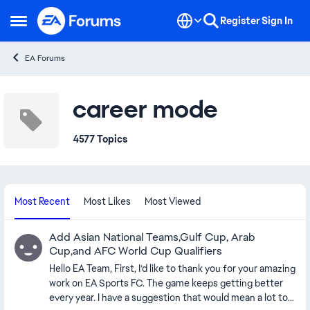
Skip to content
Register
Sign In
Open Side Menu
EA Forums
career mode
4577 Topics
Most Recent
Most Likes
Most Viewed
Add Asian National Teams,Gulf Cup, Arab
Cup,and AFC World Cup Qualifiers
Hello EA Team, First, I’d like to thank you for your amazing
work on EA Sports FC. The game keeps getting better
every year. I have a suggestion that would mean a lot to