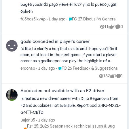
bugea ycuando pago viene el fc27 y no lo puedo jugar
opinen
Place FC 27 Discusión General
f85bos5ixv4p
1 day ago
FC 27 Discusión General
11
0
0
Views
likes
Comme
goals conceded in player's career
I'd like to clarify a bug that exists and I hope you'll fix it
soon, or at least in the next game. If you start a player
career as a goalkeeper and play the highlights of a
match, you should play every shot in which the
Place FC 26 Feedback & Suggestions
erconso
1 day ago
FC 26 Feedback & Suggestions
opponent shoots at your goal, yet at the end of the
182
1
1
Views
like
Comm
match, you'll have one or two goals conceded even
though you didn't even see them. Please fix this bug
Accolades not available with an F2 driver
because having goals conceded that I didn't have a
chance to save is crazy. [Moved from EA app IT to FC 26
I created a new driver career with Dino Beganovic from
EN, please review the guidelines to find the right
F2 and accolades not available. Report cod: ZHPJ-MXZL-
language board for your post. EA_Claus]
GMTT-CBTD
Bajen85
1 day ago
F1® 25: 2026 Season Pack Technical Issues & Bug
Place F1® 25: 2026 Season Pack Technical Issues & Bug Repo