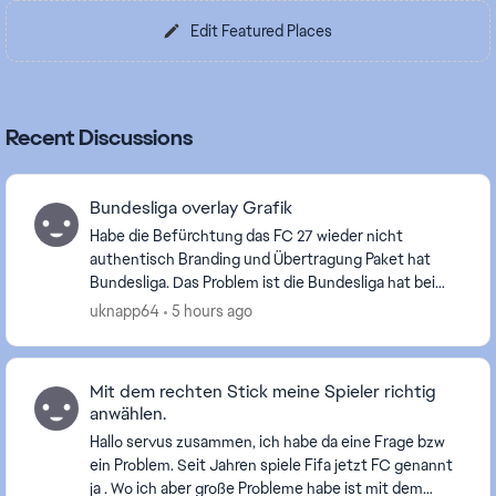
Edit Featured Places
Recent Discussions
Bundesliga overlay Grafik
Habe die Befürchtung das FC 27 wieder nicht
authentisch Branding und Übertragung Paket hat
Bundesliga. Das Problem ist die Bundesliga hat bei
Spielbeginn zwei overlay das erste wie im Spiel aber
uknapp64
5 hours ago
dann...
Mit dem rechten Stick meine Spieler richtig
anwählen.
Hallo servus zusammen, ich habe da eine Frage bzw
ein Problem. Seit Jahren spiele Fifa jetzt FC genannt
ja . Wo ich aber große Probleme habe ist mit dem