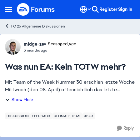
Skip to content
Register
Sign In
Open Side Menu
FC 26 Allgemeine Diskussionen
Forum Discussion
midge-zev
Seasoned Ace
3 months ago
Was nun EA: Kein TOTW mehr?
Mit Team of the Week Nummer 30 erschien letzte Woche
Mittwoch (den 08. April) offensichtlich das letzte
TOTW!? Mit dem gestrigen Mittwochabend blieb ein
Show More
neues TOTW wie zu erwarten war aus. Was nun? W...
DISKUSSION
FEEDBACK
ULTIMATE TEAM
XBOX
Reply