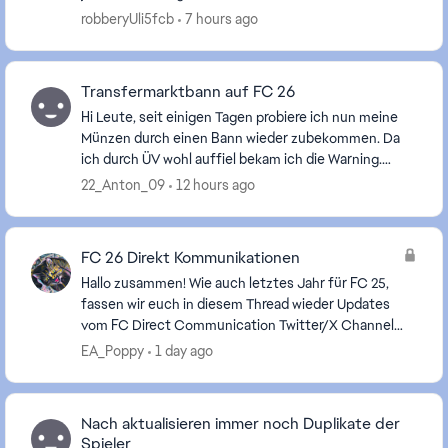
Spieler richtig anwählen FC 26 . Mache es ...
robberyUli5fcb
7 hours ago
Transfermarktbann auf FC 26
Hi Leute, seit einigen Tagen probiere ich nun meine
Münzen durch einen Bann wieder zubekommen. Da
ich durch ÜV wohl auffiel bekam ich die Warning.
Jetzt probiere ich seit Tagen die Sperre zu überprüf...
22_Anton_09
12 hours ago
FC 26 Direkt Kommunikationen
Hallo zusammen! Wie auch letztes Jahr für FC 25,
fassen wir euch in diesem Thread wieder Updates
vom FC Direct Communication Twitter/X Channel
auf Deutsch zusammen, da wir wissen, dass nicht
EA_Poppy
1 day ago
alle v...
Nach aktualisieren immer noch Duplikate der
Spieler