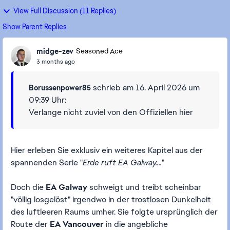
View Full Discussion (11 Replies)
Show Parent Replies
midge-zev
Seasoned Ace
3 months ago
schrieb am 16. April 2026 um
Borussenpower85
09:39 Uhr:
Verlange nicht zuviel von den Offiziellen hier
Hier erleben Sie exklusiv ein weiteres Kapitel aus der
spannenden Serie "
Erde ruft EA Galway....
"
Doch die
EA Galway
schweigt und treibt scheinbar
"völlig losgelöst" irgendwo in der trostlosen Dunkelheit
des luftleeren Raums umher. Sie folgte ursprünglich der
Route der
EA Vancouver
in die angebliche