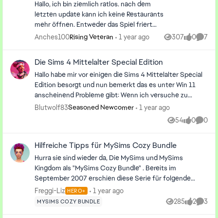
hat jemand Tipps wie man es zum Laufen
Hallo, ich bin ziemlich ratlos. nach dem
bekommt ?
letzten update kann ich keine Restaurants
mehr öffnen. Entweder das Spiel friert
sofort beim Laden ein oder beim Öffnen im
Anches100
1 year ago
307
0
7
Rising Veteran
Views
likes
Comme
Baumodus wenn ich etwas verändere. Ich
kann es dann nichtmal mehr löschen und
Die Sims 4 Mittelalter Special Edition
wenn ich es schaffe es zu ersetzen habe
Hallo habe mir vor einigen die Sims 4 Mittelalter Special
ich wieder dasselbe Problem. Dann sieht
Edition besorgt und nun bemerkt das es unter Win 11
man in der Stadtansicht ein schwarzes
anscheinend Probleme gibt: Wenn ich versuche zu
Viereck über dem Restaurant. 😳 Vorher
starten lande ich nach ein paar Sekunden wieder bei
erscheint dann immer ein Fenster, daß das
Blutwolf83
1 year ago
Seasoned Newcomer
Origin. Habe auch schon die PowerShell Lösung probiert
Restaurant mit "moveobjects" gebaut
54
0
0
Views
likes
Comme
aber entweder mache ich etwas falsch oder es
wurde, aber es ist immer die gleiche
funktioniert bei mir nicht hat jemand Tipps wie man es
Situation ob ich den Cheat eingegeben
Hilfreiche Tipps für MySims Cozy Bundle
zum Laufen bekommt ?
habe oder nicht. Ich habe auch versucht
das Restaurant unmöbliert zu platzieren.
Hurra sie sind wieder da, Die MySims und MySims
Das hat auch alles geklappt und nachdem
Kingdom als "MySims Cozy Bundle" . Bereits im
ich es fast eingerichtet hatte (ohne
September 2007 erschien diese Serie für folgende
Moveobjects) ist es ganz plötzlich wieder
Plattform Nintento Wii, und für PC. All die Jahren
Freggi-Liz
1 year ago
HERO+
eingefroren. Ich habe es versucht in
tauchten die MySims hier und da in all den Sims Spielen
285
2
3
MYSIMS COZY BUNDLE
Views
likes
Comme
verschiedenen Nachbarschaften und
auf, doch irgendwie fehlten sie als Hauptspiel. Nun