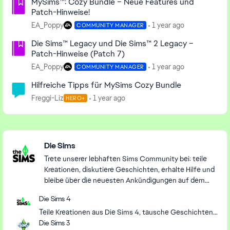
MySims™: Cozy Bundle – Neue Features und
Patch-Hinweise!
EA_Poppy
1 year ago
COMMUNITY MANAGER
Die Sims™ Legacy und Die Sims™ 2 Legacy –
Patch-Hinweise (Patch 7)
EA_Poppy
1 year ago
COMMUNITY MANAGER
Hilfreiche Tipps für MySims Cozy Bundle
Freggi-Liz
1 year ago
HERO+
Featured Places
Die Sims
Trete unserer lebhaften Sims Community bei: teile
Kreationen, diskutiere Geschichten, erhalte Hilfe und
bleibe über die neuesten Ankündigungen auf dem
Laufenden.
Die Sims 4
Teile Kreationen aus Die Sims 4, tausche Geschichten
aus, bekomme Hilfe mit Erweiterungen und Updates
Die Sims 3