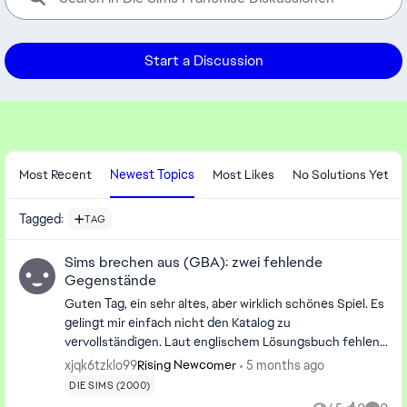
Start a Discussion
Forum Widgets
Most Recent
Newest Topics
Most Likes
No Solutions Yet
Tagged
:
TAG
Sims brechen aus (GBA): zwei fehlende
Gegenstände
Guten Tag, ein sehr altes, aber wirklich schönes Spiel. Es
gelingt mir einfach nicht den Katalog zu
vervollständigen. Laut englischem Lösungsbuch fehlen
mir zwei Gegenstände: Zodiac Statue (Katalog: 'Deko')
xjqk6tzklo99
5 months ago
Rising Newcomer
und Bumpin' Beach Ball (Katalog: 'Erholung'). Laut
DIE SIMS (2000)
Lösungsbuch sind beide "R", also selten. Das