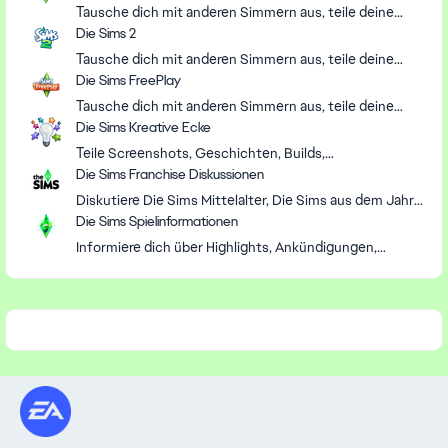
oder helfe anderen Simmern in unserem Forum.
Tausche dich mit anderen Simmern aus, teile deine
Erfahrungen und behebe Probleme in der offiziellen
Die Sims 2
Community von Die Sims 3.
Tausche dich mit anderen Simmern aus, teile deine
Erfahrungen und behebe Probleme in der offiziellen
Die Sims FreePlay
Community von Die Sims 2.
Tausche dich mit anderen Simmern aus, teile deine
Erfahrungen und behebe Probleme in der offiziellen
Die Sims Kreative Ecke
Community von Die Sims FreePlay.
Teile Screenshots, Geschichten, Builds,
benutzerdefinierte Inhalte, Mods, Herausforderungen,
Die Sims Franchise Diskussionen
Vorschläge und lustige Momente aus deinen Sims
Diskutiere Die Sims Mittelalter, Die Sims aus dem Jahr
Spielen.
2000 und spekuliere mit Fans in unserem Forum über
Die Sims Spielinformationen
die Zukunft der Die Sims-Reihe, einschließlich Project
Informiere dich über Highlights, Ankündigungen,
Rene.
Neuigkeiten, Patchnotizen und Livestreams für Die
Sims-Community, mit Leitfäden und Beiträgen von
Maxis.