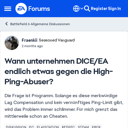
Skip to content
Register
Sign In
Open Side Menu
Battlefield 6 Allgemeine Diskussionen
Forum Discussion
Fraenkii
Seasoned Vanguard
2 months ago
Wann unternehmen DICE/EA
endlich etwas gegen die High-
Ping-Abuser?
Die Frage ist Programm. Solange es diese merkwürdige
Lag Compensation und kein vernünftiges Ping-Limit gibt,
wird das Problem immer schlimmer. Für mich grenzt das
mittlerweile schon an Cheaten.
DISKUSSION
PC
PLAYSTATION
REDSEC
STEAM
XBOX