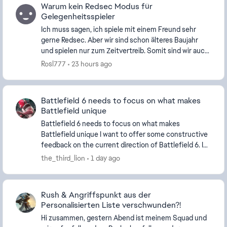
Warum kein Redsec Modus für
Gelegenheitsspieler
Ich muss sagen, ich spiele mit einem Freund sehr
gerne Redsec. Aber wir sind schon älteres Baujahr
und spielen nur zum Zeitvertreib. Somit sind wir auch
nicht besonders gut, wenn auch nicht schlecht....
Rosl777
23 hours ago
Battlefield 6 needs to focus on what makes
Battlefield unique
Battlefield 6 needs to focus on what makes
Battlefield unique I want to offer some constructive
feedback on the current direction of Battlefield 6. I
believe Battlefield 6 has a very strong foundat...
the_third_lion
1 day ago
Rush & Angriffspunkt aus der
Personalisierten Liste verschwunden?!
Hi zusammen, gestern Abend ist meinem Squad und