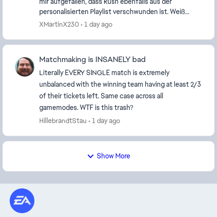
mir aufgefallen, dass Rush ebenfalls aus der
personalisierten Playlist verschwunden ist. Weiß
jemand, warum der Modus entfernt wurde? Bei
XMartinX230
1 day ago
Angriffspun...
Matchmaking is INSANELY bad
Literally EVERY SINGLE match is extremely
unbalanced with the winning team having at least 2/3
of their tickets left. Same case across all
gamemodes. WTF is this trash?
HillebrandtStau
1 day ago
Show More