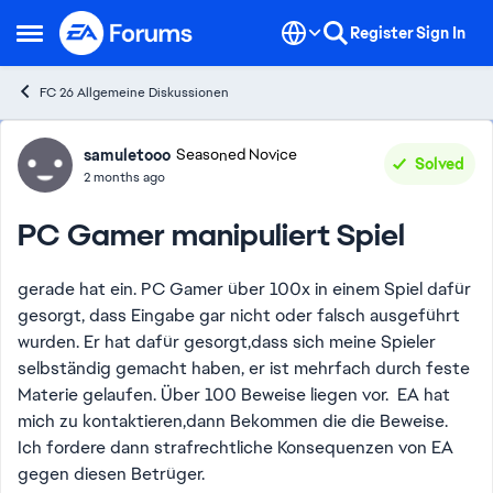
Skip to content
Register
Sign In
Open Side Menu
FC 26 Allgemeine Diskussionen
Forum Discussion
samuletooo
Seasoned Novice
Solved
2 months ago
PC Gamer manipuliert Spiel
gerade hat ein. PC Gamer über 100x in einem Spiel dafür
gesorgt, dass Eingabe gar nicht oder falsch ausgeführt
wurden. Er hat dafür gesorgt,dass sich meine Spieler
selbständig gemacht haben, er ist mehrfach durch feste
Materie gelaufen. Über 100 Beweise liegen vor. EA hat
mich zu kontaktieren,dann Bekommen die die Beweise.
Ich fordere dann strafrechtliche Konsequenzen von EA
gegen diesen Betrüger.