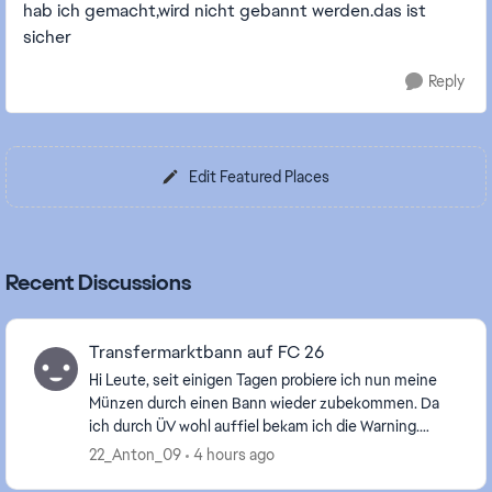
hab ich gemacht,wird nicht gebannt werden.das ist
sicher
Reply
Edit Featured Places
Recent Discussions
Transfermarktbann auf FC 26
Hi Leute, seit einigen Tagen probiere ich nun meine
Münzen durch einen Bann wieder zubekommen. Da
ich durch ÜV wohl auffiel bekam ich die Warning.
Jetzt probiere ich seit Tagen die Sperre zu überprüf...
22_Anton_09
4 hours ago