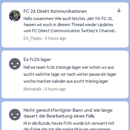
FC 26 Direkt Kommunikationen
Hallo zusammen! Wie auch letztes Jahr für FC 25,
fassen wir euch in diesem Thread wieder Updates
vom FC Direct Communication Twitter/X Channel
auf Deutsch zusammen, da wir wissen, dass nicht
EA_Poppy
5 hours ago
alle v...
Ea fc26 lager
Hall ea team fc26 träninge lager wer schön wo aus
sucht welchte tage vor nach winter pause ein lager
woche machen kalnder aus sucht träning lager
Kleinekalx
6 hours ago
Nicht gerechtfertigter Bann und wie lange
dauert die Bearbeitung eines Falls
Hi in die Runde, heute Früh wurde ich verwarnt mit
der Folge das mir alle meine Münzen genommen