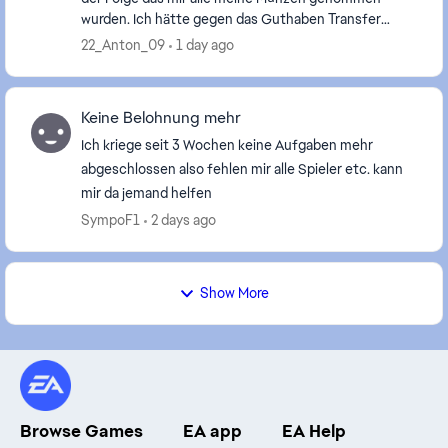
wurden. Ich hätte gegen das Guthaben Transfer
Regel verstoßen. Da ich die letzen Tage Üv Trading
22_Anton_09
1 day ago
machte...
Keine Belohnung mehr
Ich kriege seit 3 Wochen keine Aufgaben mehr
abgeschlossen also fehlen mir alle Spieler etc. kann
mir da jemand helfen
SympoF1
2 days ago
Show More
Browse Games
EA app
EA Help