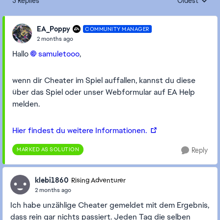
3 Replies
Oldest
Replies sorte
EA_Poppy
COMMUNITY MANAGER
2 months ago
Hallo
samuletooo​
,
wenn dir Cheater im Spiel auffallen, kannst du diese
über das Spiel oder unser Webformular auf EA Help
melden.
Hier findest du weitere Informationen.
MARKED AS SOLUTION
Reply
klebi1860
Rising Adventurer
2 months ago
Ich habe unzählige Cheater gemeldet mit dem Ergebnis,
dass rein gar nichts passiert. Jeden Tag die selben