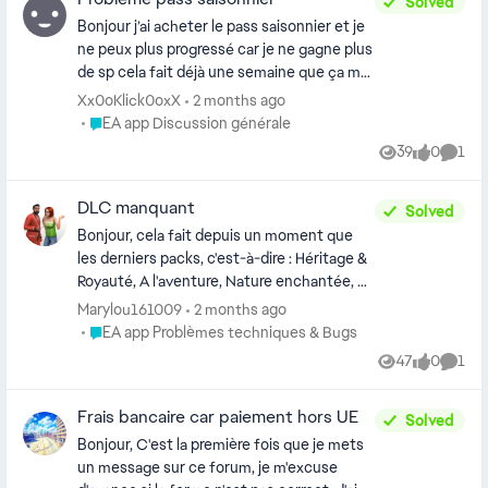
reçu aucune réponse... Vous êtes le dernier
Solved
comment faire cela ? D'avance merci pour vos réponses.
espoir de trouver une oreille et un peu de
Bonjour j’ai acheter le pass saisonnier et je
compréhension, Merci
ne peux plus progressé car je ne gagne plus
de sp cela fait déjà une semaine que ça me
dit « le service du passe saisonnier est
Xx0oKlick0oxX
2 months ago
actuellement indisponible. Vous ne pourrez
Place EA app Discussion générale
EA app Discussion générale
pas y progresser » suis je le seule merci
39
0
1
Views
likes
Comm
DLC manquant
Solved
Bonjour, cela fait depuis un moment que
les derniers packs, c'est-à-dire : Héritage &
Royauté, A l'aventure, Nature enchantée, et
aussi A la vie, à la mort qui n'apparaissent
Marylou161009
2 months ago
plus quand j'ouvre les sims et que je vais
Place EA app Problèmes techniques & Bugs
EA app Problèmes techniques & Bugs
dans le marketplace, je sais que je ne suis
47
0
1
Views
likes
Comm
pas la seule a avoir ce problème mais je n'ai
trouvé aucune solution. J'espère pouvoir en
Frais bancaire car paiement hors UE
trouver une merci.
Solved
Bonjour, C'est la première fois que je mets
un message sur ce forum, je m'excuse