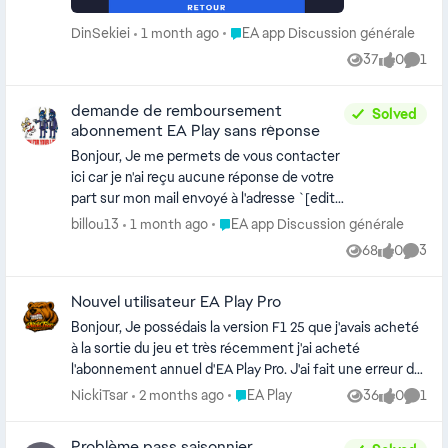
steam crée pour l'occasion. IMPOSSIBLE
DE CONNECTER EA ET STEAM car un
Place EA app Discussion générale
DinSekiei
1 month ago
EA app Discussion générale
compte dont je n'ai plus l'adresse email ni le
37
0
1
mdp est connecter. Je peux faire quoi !!!!
Views
likes
Comm
demande de remboursement
Solved
abonnement EA Play sans réponse
Bonjour, Je me permets de vous contacter
ici car je n'ai reçu aucune réponse de votre
part sur mon mail envoyé à l'adresse `[edit:
email address removed]`. Je me suis
Place EA app Discussion générale
billou13
1 month ago
EA app Discussion générale
abonné à EA Play afin de pouvoir jouer à
68
0
3
Views
likes
Comme
NHL 26 comme indiqué sur votre site:
https://www.ea.com/fr-fr/ea-
Nouvel utilisateur EA Play Pro
play/games#ea-app
https://www.ea.com/games/nhl/ea-play
Bonjour, Je possédais la version F1 25 que j'avais acheté
Suite à mon abonnement, j'ai découvert
à la sortie du jeu et très récemment j'ai acheté
que le titre n'est pas disponible sur EA Play
l'abonnement annuel d'EA Play Pro. J'ai fait une erreur de
via PC 😢 (cf pièce jointe). N'ayant joué à
débutant en achetant le DLC F1 25 saison 2026 pensant
Place EA Play
NickiTsar
2 months ago
EA Play
36
0
1
Views
likes
Comm
aucun autre jeu, j'ai donc effectué un droit
que le DLC n'était pas compris dans mon abonnement.
de rétractation via l'adresse mail et je n'ai
Est-il possible de me faire rembourser l'achat ? Si oui
Problème pass saisonnier