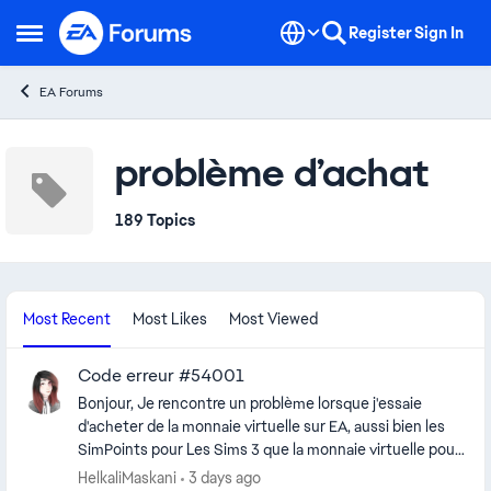
Skip to content
Register
Sign In
Open Side Menu
EA Forums
problème d’achat
189 Topics
Most Recent
Most Likes
Most Viewed
Code erreur #54001
Bonjour, Je rencontre un problème lorsque j'essaie
d'acheter de la monnaie virtuelle sur EA, aussi bien les
SimPoints pour Les Sims 3 que la monnaie virtuelle pour
Les Sims 4. À chaque tentative, le paiement échoue
HelkaliMaskani
3 days ago