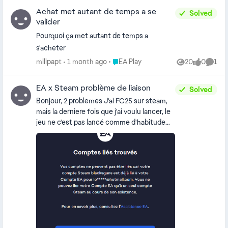
avance pour votre aide.
suis connectée et re-connectée, rien n'y
Achat met autant de temps a se
fait. Est-ce que quelqu'un aurait une
Solved
valider
solution ? Merci. [Moved to The Sims 4 FR.
Please review our guidelines regarding
Pourquoi ça met autant de temps a
language posts - CM]
s'acheter
Place EA Play
milipapt
1 month ago
EA Play
20
0
1
Views
likes
Comm
EA x Steam problème de liaison
Solved
Bonjour, 2 problemes J'ai FC25 sur steam,
mais la derniere fois que j'ai voulu lancer, le
jeu ne c'est pas lancé comme d'habitude
mais EA m'a redemander de me conecter,
hors on me demande une adress email que
je n'ai jamais eu (du moin dans mes
souvenirs) Impossible de recuperer ni
l'adresse email ecrit complete, ni le mot de
passe etc J'abandonne l'idée de jouer à
fc25 et me dit autant recommencer sur
fc26, j'achete fc26 sur steam, lance le jeu,
me connect à mon nouveaux compte